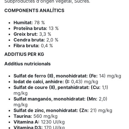
Subproductes d'origen vegetal, Sucres.
COMPONENTS ANALÍTICS
Humitat:
78 %
Proteïna bruta:
13 %
Greix brut:
3,3 %
Cendra bruta:
2,0 %
Fibra bruta:
0,4 %
ADDITIUS PER KG
Additius nutricionals
Sulfat de ferro (II), monohidratat: (Fe:
14) mg/kg
Iodat de calci, anhidre: (I:
0,43) mg/kg
Sulfat de coure (II), pentahidratat: (Cu:
1,1)
mg/kg
Sulfat manganós, monohidratat: (Mn:
2,0)
mg/kg
Sulfat de zinc, monohidratat: (Zn:
21) mg/kg
Taurina:
560 mg/kg
Vitamina A:
1230 UI/kg
Vitamina D3:
170 UI/kg