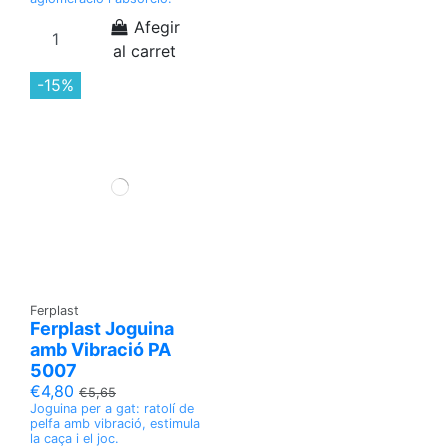
Afegir
al carret
-15%
Ferplast
Ferplast Joguina
amb Vibració PA
5007
€4,80
€5,65
Joguina per a gat: ratolí de
pelfa amb vibració, estimula
la caça i el joc.