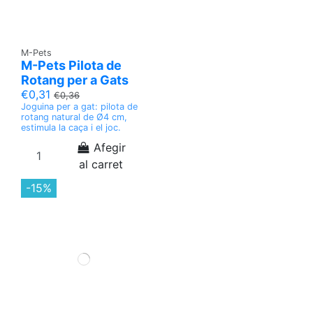
M-Pets
M-Pets Pilota de
Rotang per a Gats
€0,31
€0,36
Joguina per a gat: pilota de
rotang natural de Ø4 cm,
estimula la caça i el joc.
Afegir
al carret
-15%