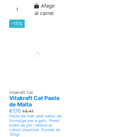
Afegir
al carret
-15%
Vitakraft Cat
Vitakraft Cat Pasta
de Malta
€7,15
€8,42
Pasta de malt amb sabor de
formatge per a gats. Prevé
boles de pèl i millora el
trànsit intestinal. Format de
100gr.