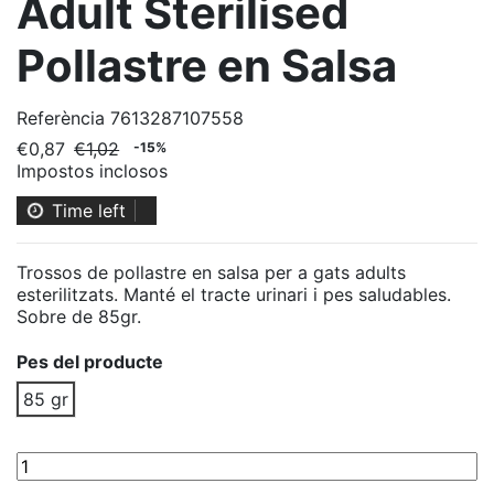
Adult Sterilised
Pollastre en Salsa
Referència
7613287107558
€0,87
€1,02
-15%
Impostos inclosos
Time left
Trossos de pollastre en salsa per a gats adults
esterilitzats. Manté el tracte urinari i pes saludables.
Sobre de 85gr.
Pes del producte
85 gr