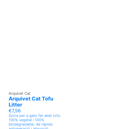
Arquivet Cat
Arquivet Cat Tofu
Litter
€7,56
Sorra per a gats fet amb tofu
100% vegetal i 100%
biodegradable, de ràpida
aglomeració i absorció.