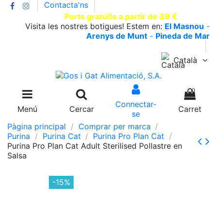
Contacta'ns
T.930002663 |
Ports gratuïts a partir de 39 €
Visita les nostres botigues! Estem en:
El Masnou
-
Arenys de Munt
-
Pineda de Mar
Català
0
Connectar-
Menú
Cercar
Carret
se
Pàgina principal
Comprar per marca
Purina
Purina Cat
Purina Pro Plan Cat
Purina Pro Plan Cat Adult Sterilised Pollastre en
Salsa
-15%