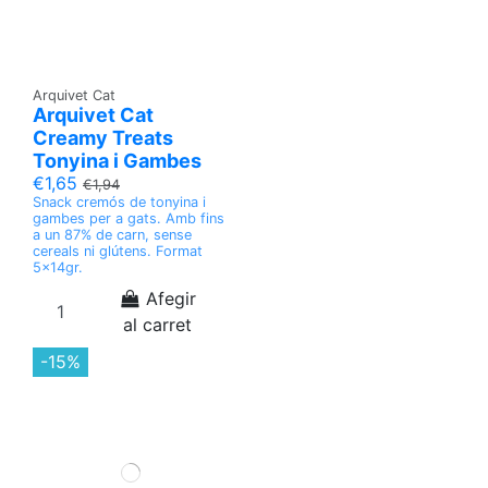
Arquivet Cat
Arquivet Cat
Creamy Treats
Tonyina i Gambes
€1,65
€1,94
Snack cremós de tonyina i
gambes per a gats. Amb fins
a un 87% de carn, sense
cereals ni glútens. Format
5x14gr.
Afegir
al carret
-15%