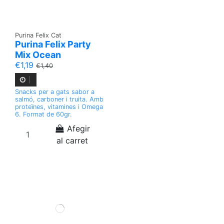
Purina Felix Cat
Purina Felix Party
Mix Ocean
€1,19
€1,40
Snacks per a gats sabor a
salmó, carboner i truita. Amb
proteïnes, vitamines i Omega
6. Format de 60gr.
Afegir
al carret