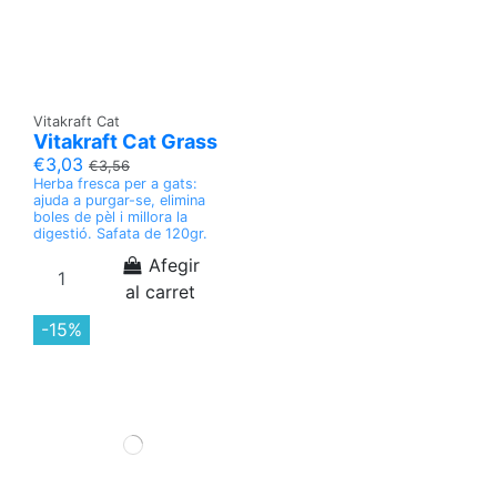
Vitakraft Cat
Vitakraft Cat Grass
€3,03
€3,56
Herba fresca per a gats:
ajuda a purgar-se, elimina
boles de pèl i millora la
digestió. Safata de 120gr.
Afegir
al carret
-15%