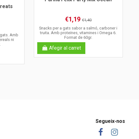
Treats
€1,19
€1,40
Snacks per a gats sabor a salmó, carboner i
truita. Amb proteïnes, vitamines i Omega 6.
 gats. Amb
Format de 60gr.
reals ni
.
Afegir al carret
Segueix-nos