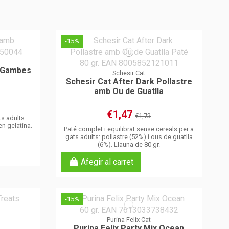
-15%
b Gambes
Schesir Cat
Schesir Cat After Dark Pollastre
amb Ou de Guatlla
€1,47
€1,73
s adults:
n gelatina.
Paté complet i equilibrat sense cereals per a
gats adults: pollastre (52%) i ous de guatlla
(6%). Llauna de 80 gr.
Afegir al carret
-15%
Purina Felix Cat
Purina Felix Party Mix Ocean