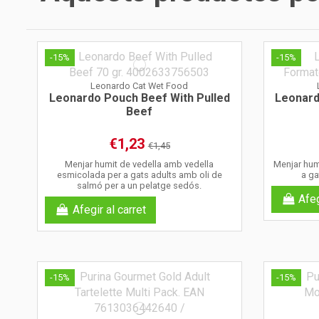
-15%
-15%
Leonardo Cat Wet Food
Leonardo Pouch Beef With Pulled
Leonard
Beef
€1,23
€1,45
Menjar humit de vedella amb vedella
Menjar humi
esmicolada per a gats adults amb oli de
a ga
salmó per a un pelatge sedós.
Afeg
Afegir al carret
-15%
-15%