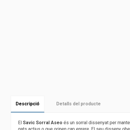
Descripció
Detalls del producte
El
Savic Sorral Aseo
és un sorral dissenyat per mantenir
gats actius o que orinen cap enrere. El seu disseny obert 