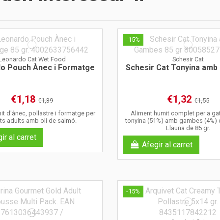
-15%
Leonardo Cat Wet Food
Schesir Cat
o Pouch Ànec i Formatge
Schesir Cat Tonyina am
€1,18
€1,32
€1,39
€1,55
t d'ànec, pollastre i formatge per
Aliment humit complet per a gat
ts adults amb oli de salmó.
tonyina (51%) amb gambes (4%) e
Llauna de 85 gr.
ir al carret
Afegir al carret
-15%