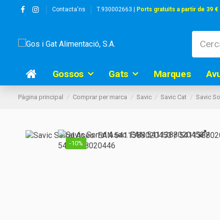
Contacta'ns
T.930002663 |
Ports gratuïts a partir de 39 €
Gossos
Gats
Marques
Av
Pàgina principal
Comprar per marca
Savic
Savic Cat
Savic So
-10%