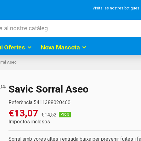
Visita les nostres botigues
ui Ofertes
Nova Mascota
rral Aseo
Savic Sorral Aseo
Referència
5411388020460
€13,07
€14,52
-10%
Impostos inclosos
Sorral amb vores altes i entrada baixa per prevenir fuites i fa