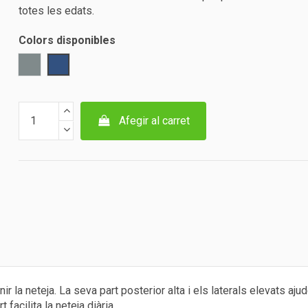
totes les edats.
Colors disponibles
Gris
Blau
Afegir al carret
 la neteja. La seva part posterior alta i els laterals elevats ajud
facilita la neteja diària.