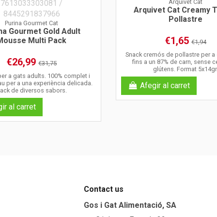
Arquivet Cat
Arquivet Cat Creamy 
Pollastre
Purina Gourmet Cat
na Gourmet Gold Adult
€1,65
Mousse Multi Pack
€1,94
Snack cremós de pollastre per a
€26,99
fins a un 87% de carn, sense ce
€31,75
glútens. Format 5x14gr
r a gats adults. 100% complet i
au per a una experiència delicada.
Afegir al carret
ack de diversos sabors.
ir al carret
Contact us
Gos i Gat Alimentació, SA