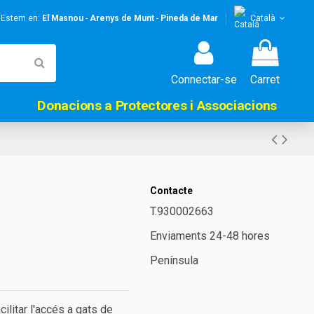
! Estem en:
El Masnou
-
Arenys de Munt
-
Pineda de Mar
Català
Connectar-se
Carret
Donacions a Protectores i Associacions
Contacte
T.930002663
Enviaments 24-48 hores
Península
cilitar l'accés a gats de