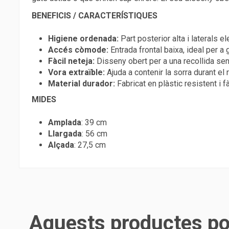
BENEFICIS / CARACTERÍSTIQUES
Higiene ordenada:
Part posterior alta i laterals el
Accés còmode:
Entrada frontal baixa, ideal per a
Fàcil neteja:
Disseny obert per a una recollida sen
Vora extraïble:
Ajuda a contenir la sorra durant el 
Material durador:
Fabricat en plàstic resistent i f
MIDES
Amplada
: 39 cm
Llargada
: 56 cm
Alçada
: 27,5 cm
Aquests productes pod