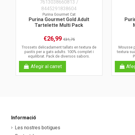
Purina Gourmet Cat
Purina Gourmet Gold Adult
Puri
Tartelette Multi Pack
€26,99
€31,75
Trossets delicadament tallats en textura de
Mousse pe
pastís per a gats adults. 100% complet i
textura su
equilibrat. Pack de diversos sabors.
P
Afegir al carret
Afeg
Informació
Les nostres botigues