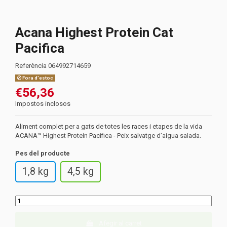
Acana Highest Protein Cat
Pacifica
Referència
064992714659
Fora d'estoc
€56,36
Impostos inclosos
Aliment complet per a gats de totes les races i etapes de la vida
ACANA™ Highest Protein Pacifica - Peix salvatge d’aigua salada.
Pes del producte
1,8 kg
4,5 kg
Afegir al carret