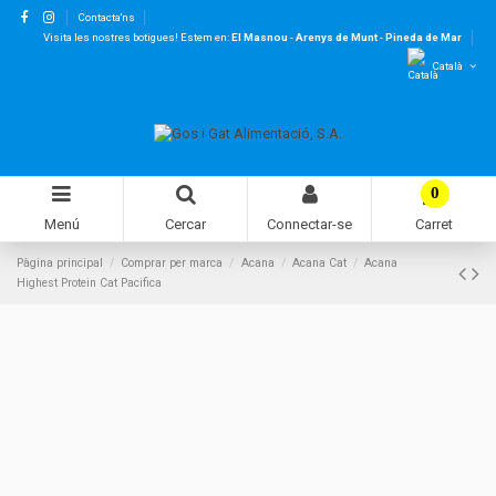
Contacta'ns
Visita les nostres botigues! Estem en:
El Masnou
-
Arenys de Munt
-
Pineda de Mar
Català
0
Menú
Cercar
Connectar-se
Carret
Pàgina principal
Comprar per marca
Acana
Acana Cat
Acana
Highest Protein Cat Pacifica