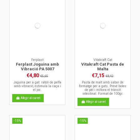
Ferplast
Vitakraft Cat
Ferplast Joguina amb
Vitakraft Cat Pasta de
Vibració PA 5007
Malta
€4,80
€7,15
€5,65
€8,42
Joguina per a gat: ratolí de pelfa
Pasta de malt amb sabor de
amb vibració, estimula la caça i
formatge per a gats. Prevé boles
el joc.
de pèl i millora el trànsit
intestinal. Format de 100gr.
Afegir al carret
Afegir al carret
-15%
-15%