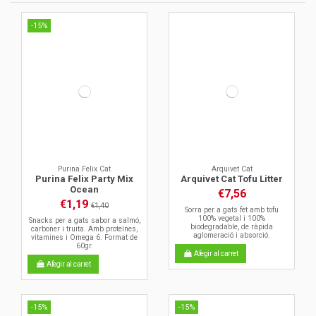
-15%
Purina Felix Cat
Arquivet Cat
Purina Felix Party Mix
Arquivet Cat Tofu Litter
Ocean
€7,56
€1,19
€1,40
Sorra per a gats fet amb tofu
100% vegetal i 100%
Snacks per a gats sabor a salmó,
biodegradable, de ràpida
carboner i truita. Amb proteïnes,
aglomeració i absorció.
vitamines i Omega 6. Format de
60gr.
Afegir al carret
Afegir al carret
-15%
-15%