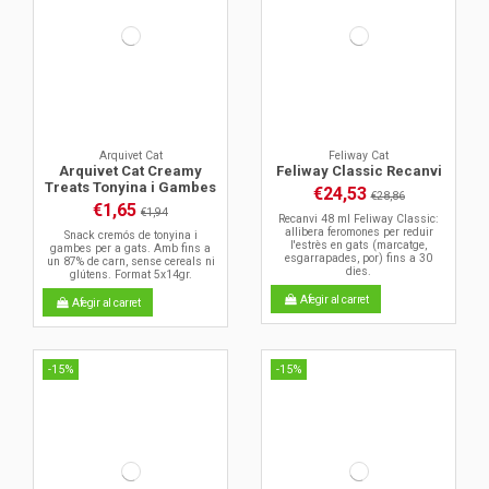
Arquivet Cat
Feliway Cat
Arquivet Cat Creamy
Feliway Classic Recanvi
Treats Tonyina i Gambes
€24,53
€28,86
€1,65
€1,94
Recanvi 48 ml Feliway Classic:
allibera feromones per reduir
Snack cremós de tonyina i
l'estrès en gats (marcatge,
gambes per a gats. Amb fins a
esgarrapades, por) fins a 30
un 87% de carn, sense cereals ni
dies.
glútens. Format 5x14gr.
Afegir al carret
Afegir al carret
-15%
-15%