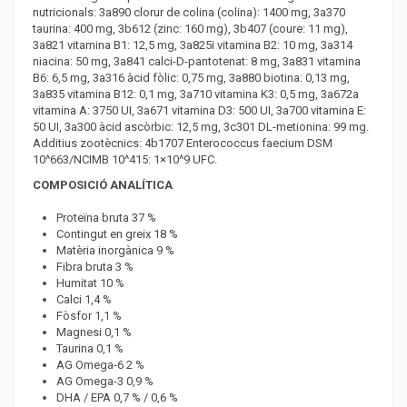
nutricionals: 3a890 clorur de colina (colina): 1400 mg, 3a370
taurina: 400 mg, 3b612 (zinc: 160 mg), 3b407 (coure: 11 mg),
3a821 vitamina B1: 12,5 mg, 3a825i vitamina B2: 10 mg, 3a314
niacina: 50 mg, 3a841 calci-D-pantotenat: 8 mg, 3a831 vitamina
B6: 6,5 mg, 3a316 àcid fòlic: 0,75 mg, 3a880 biotina: 0,13 mg,
3a835 vitamina B12: 0,1 mg, 3a710 vitamina K3: 0,5 mg, 3a672a
vitamina A: 3750 UI, 3a671 vitamina D3: 500 UI, 3a700 vitamina E:
50 UI, 3a300 àcid ascòrbic: 12,5 mg, 3c301 DL-metionina: 99 mg.
Additius zootècnics: 4b1707 Enterococcus faecium DSM
10^663/NCIMB 10^415: 1×10^9 UFC.
COMPOSICIÓ ANALÍTICA
Proteïna bruta 37 %
Contingut en greix 18 %
Matèria inorgànica 9 %
Fibra bruta 3 %
Humitat 10 %
Calci 1,4 %
Fòsfor 1,1 %
Magnesi 0,1 %
Taurina 0,1 %
AG Omega-6 2 %
AG Omega-3 0,9 %
DHA / EPA 0,7 % / 0,6 %