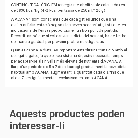
CONTINGUT CALÒRIC: EM (energia metabolitzable calculada) és
de 3930 kcal/kg (472 kcal per tassa de 250 ml/120 g).
A ACANA™ som conscients que cada gat és únic i que s’ha
d’ajustar l’alimentació segons les seves necessitats, tot i que les
indicacions de l’envàs proporcionen un bon punt de partida.
Recordi també que si vol canviar la dieta del seu gat, ha de fer-ho
de manera gradual per prevenir problemes digestius.
Quan es canvia la dieta, és important establir una transició amb el
seu gat o gatet, ja que el seu sistema digestiu necessita temps
per adaptar-se als nivells més elevats de nutrients d’ACANA. Al
llarg d’un període de 5 a 7 dies, barregi gradualment la seva dieta
habitual amb ACANA, augmentant la quantitat cada dia fins que
al dia 7 l’estigui alimentant exclusivament amb ACANA.
Aquests productes poden
interessar-li