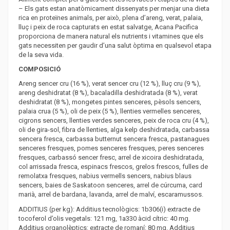
– Els gats estan anatòmicament dissenyats per menjar una dieta
rica en proteïnes animals, per això, plena d’areng, verat, palaia,
lluç i peix de roca capturats en estat salvatge, Acana Pacifica
proporciona de manera natural els nutrients i vitamines que els
gats necessiten per gaudir d’una salut òptima en qualsevol etapa
de la seva vida.
COMPOSICIÓ
Areng sencer cru (16 %), verat sencer cru (12 %), lluç cru (9 %),
areng deshidratat (8 %), bacaladilla deshidratada (8 %), verat
deshidratat (8 %), mongetes pintes senceres, pèsols sencers,
palaia crua (5 %), oli de peix (5 %), llenties vermelles senceres,
cigrons sencers, llenties verdes senceres, peix de roca cru (4 %),
oli de gira-sol, fibra de llenties, alga kelp deshidratada, carbassa
sencera fresca, carbassa butternut sencera fresca, pastanagues
senceres fresques, pomes senceres fresques, peres senceres
fresques, carbassó sencer fresc, arrel de xicoira deshidratada,
col arrissada fresca, espinacs frescos, grelos frescos, fulles de
remolatxa fresques, nabius vermells sencers, nabius blaus
sencers, baies de Saskatoon senceres, arrel de cúrcuma, card
marià, arrel de bardana, lavanda, arrel de malví, escaramussos.
ADDITIUS (per kg): Additius tecnològics: 1b306(i) extracte de
tocoferol d’olis vegetals: 121 mg, 1a330 àcid cítric: 40 mg.
Additius organolèptics: extracte de romaní: 80 mg. Additius