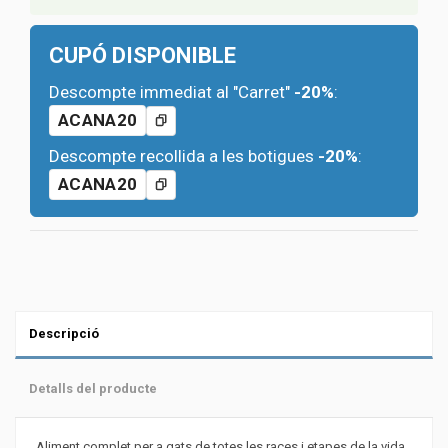
CUPÓ DISPONIBLE
Descompte immediat al "Carret"
-20%
:
ACANA20
Descompte recollida a les botigues
-20%
:
ACANA20
Descripció
Detalls del producte
Aliment complet per a gats de totes les races i etapes de la vida