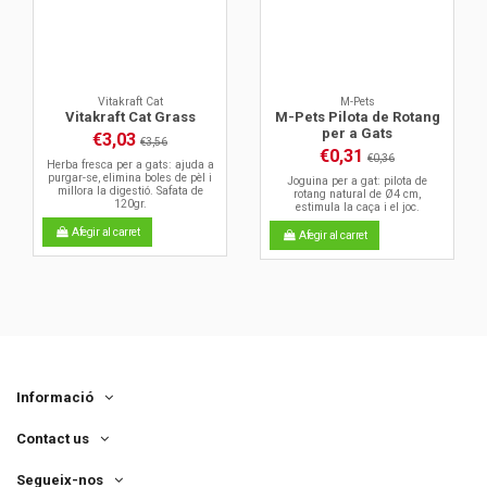
Vitakraft Cat
M-Pets
Vitakraft Cat Grass
M-Pets Pilota de Rotang
per a Gats
€3,03
€3,56
€0,31
€0,36
Herba fresca per a gats: ajuda a
purgar-se, elimina boles de pèl i
Joguina per a gat: pilota de
millora la digestió. Safata de
rotang natural de Ø4 cm,
120gr.
estimula la caça i el joc.
Afegir al carret
Afegir al carret
Informació
Contact us
Segueix-nos