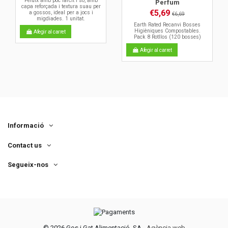
Peluix amb poc farcit i so, amb
Perfum
capa reforçada i textura suau per
€5,69
a gossos, ideal per a jocs i
€6,69
migdiades. 1 unitat.
Earth Rated Recanvi Bosses
Higièniques Compostables.
Afegir al carret
Pack 8 Rotllos (120 bosses)
Afegir al carret
Informació
Contact us
Segueix-nos
©
2026 Gos i Gat Alimentació, SA -
Agència web