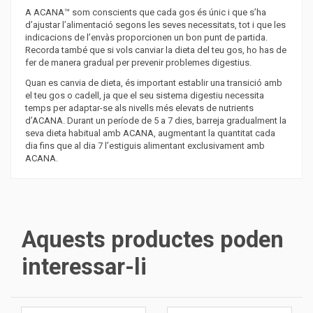
A ACANA™ som conscients que cada gos és únic i que s’ha
d’ajustar l’alimentació segons les seves necessitats, tot i que les
indicacions de l’envàs proporcionen un bon punt de partida.
Recorda també que si vols canviar la dieta del teu gos, ho has de
fer de manera gradual per prevenir problemes digestius.
Quan es canvia de dieta, és important establir una transició amb
el teu gos o cadell, ja que el seu sistema digestiu necessita
temps per adaptar-se als nivells més elevats de nutrients
d’ACANA. Durant un període de 5 a 7 dies, barreja gradualment la
seva dieta habitual amb ACANA, augmentant la quantitat cada
dia fins que al dia 7 l’estiguis alimentant exclusivament amb
ACANA.
Aquests productes poden
interessar-li