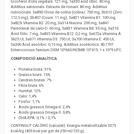
tocoferol d’olis vegetals: 121 mg, 1a330 àcid cítric: 40 mg.
Additius sensorials: Extracte de romaní: 80 mg. Additius
nutricionals: 3a890 Clorur de colina (colina): 700 mg, 3b612 (Zinc:
112,5 mg), 3b407 (Coure: 11 mg), 3a821 Vitamina B1: 100 mg,
3a825i Vitamina B2: 20 mg, 3a314 Niacina: 200 mg, 3a841
Pantotenat de calci-D: 60 mg, 3a831 Vitamina B6: 35 mg, 3a316
Àcid fòlic: 7 mg, 3a835 Vitamina B12: 0,2 mg, 3a672a Vitamina A:
5625 UI, 3a671 Vitamina D3: 750 UI, 3a700 Vitamina E: 450 UI,
3a300 Àcid ascòrbic: 0,15 mg. Additius zootècnics: 4b1707
Enterococcus faecium DSM 10^663/NCIMB 10^415: 1 x 10^9 UFC.
COMPOSICIÓ ANALÍTICA
Proteïna bruta: 31%
Greixos bruts: 15%
Cendres brutes: 7%
Fibra bruta: 6%
Humitat: 12%
Calci: 1,4%
Fòsfor: 1,1%
Àcids grassos Omega-6: 2,4%
Àcids grassos Omega-3: 0,8%
DHA/EPA: 0,1% / 0,1%
CONTINGUT CALÒRIC (calculat): Energia metabolitzable 3375
kcal/kg (405 kcal per got de 250 ml/120 g).