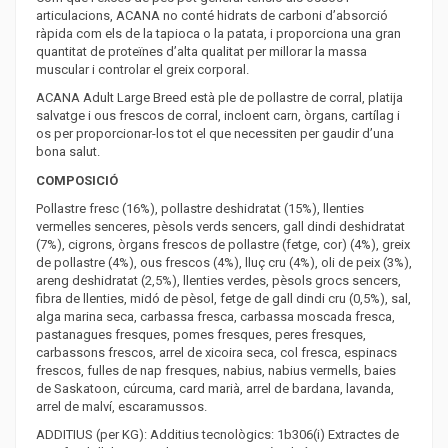
articulacions, ACANA no conté hidrats de carboni d’absorció
ràpida com els de la tapioca o la patata, i proporciona una gran
quantitat de proteïnes d’alta qualitat per millorar la massa
muscular i controlar el greix corporal.
ACANA Adult Large Breed està ple de pollastre de corral, platija
salvatge i ous frescos de corral, incloent carn, òrgans, cartílag i
os per proporcionar-los tot el que necessiten per gaudir d’una
bona salut.
COMPOSICIÓ
Pollastre fresc (16%), pollastre deshidratat (15%), llenties
vermelles senceres, pèsols verds sencers, gall dindi deshidratat
(7%), cigrons, òrgans frescos de pollastre (fetge, cor) (4%), greix
de pollastre (4%), ous frescos (4%), lluç cru (4%), oli de peix (3%),
areng deshidratat (2,5%), llenties verdes, pèsols grocs sencers,
fibra de llenties, midó de pèsol, fetge de gall dindi cru (0,5%), sal,
alga marina seca, carbassa fresca, carbassa moscada fresca,
pastanagues fresques, pomes fresques, peres fresques,
carbassons frescos, arrel de xicoira seca, col fresca, espinacs
frescos, fulles de nap fresques, nabius, nabius vermells, baies
de Saskatoon, cúrcuma, card marià, arrel de bardana, lavanda,
arrel de malví, escaramussos.
ADDITIUS (per KG): Additius tecnològics: 1b306(i) Extractes de