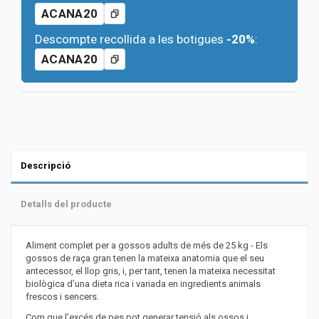
ACANA20
Descompte recollida a les botigues
-20%
:
ACANA20
Descripció
Detalls del producte
Aliment complet per a gossos adults de més de 25 kg - Els
gossos de raça gran tenen la mateixa anatomia que el seu
antecessor, el llop gris, i, per tant, tenen la mateixa necessitat
biològica d’una dieta rica i variada en ingredients animals
frescos i sencers.
Com que l’excés de pes pot generar tensió als ossos i