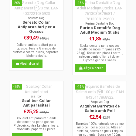
-20%
-15%
Seresto Dog
Seresto Collar
Purina Dentalife Dog
Antiparasitari per a
Purina Dentalife Dog
Gossos
Adult Medium Sticks
€39,49
€1,85
€49,36
€2,18
Collaret antiparasitari per a
Sticks dentals per a gossos
gossos. Fins a 8 mesos de
adults de races mitjanes (12-
protecció contra puces, paparres i
25kg). Redueixen placa i carrall,
leishmaniosis.
netegen dents difícils i donen
suport a genives sanes.
Afegir al carret
Afegir al carret
-15%
-15%
Scalibor
Scalibor Collar
Arquivet Dog
Antiparasitari
Arquivet Barretes de
Salmó amb Pell
€25,25
€29,70
€2,54
€2,99
Collaret antiparasitari amb
deltametrina per a gossos.
Barretes 100% naturals de salmó
Protegeix contra Leishmaniosis,
amb pell per a gossos. Altes en
mosquits, paparres i puces.
proteïna, baixes en greix i riques
en nutrients. Bossa de 100gr.