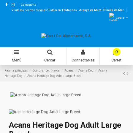
Contacta'ns
Visita les nostres botigues! Estem en:
El Masnou
-
Arenys de Munt
-
Pineda de Mar
Català
0
Menú
Cercar
Connectar-se
Carret
Pàgina principal
Comprar per marca
Acana
Acana Dog
Acana
Heritage Dog
Acana Heritage Dog Adult Large Breed
Acana Heritage Dog Adult Large