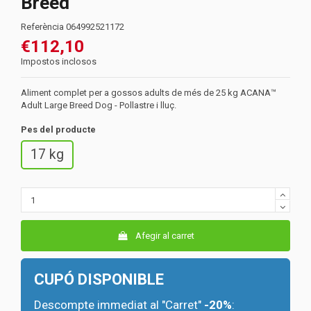
Breed
Referència
064992521172
€112,10
Impostos inclosos
Aliment complet per a gossos adults de més de 25 kg ACANA™
Adult Large Breed Dog - Pollastre i lluç.
Pes del producte
17 kg
Afegir al carret
CUPÓ DISPONIBLE
Descompte immediat al "Carret"
-20%
: