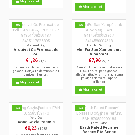
Afegir al carret
Afegir al carret
-10%
-15%
Arquivet Dog
Men For San Dog
Arquivet Os Premsat de
MenForSan Xampú amb
Pell
Àloe Vera
€1,26
€7,96
€1,40
€9,37
Os premsat de pell bovina per a
Xampú pH neutre amb aloe vera
gossos. Neteja i enforteix dents i
100% natural per a gossos:
genives. 1 unitat.
alleuja irritacions, hidrata, repara
pelatges danyats i aporta
brillantor.
Afegir al carret
Afegir al carret
-15%
-15%
Kong Dog
Kong Cozie Pastels
Earth Rated
Earth Rated Recanvi
€9,23
€10,85
Bosses Bio Sense