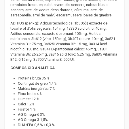
remolatxa fresques, nabius vermells sencers, nabius blaus
sencers, arrel de xicoira deshidratada, cúrcuma, arrel de
sarsaparella, arrel de malví, escaramussers, baies de ginebre.
ADITIUS (per kg): Aditius tecnològics: 1b306(i) extracte de
tocoferol d’olis vegetals: 154 mg, 1a330 àcid cítric: 40 mg.
Aditius sensorials: extracte de romaní: 105 mg. Aditius
nutricionals: 3b612 (zinc: 150 mg), 3b407 (coure: 10 mg), 3a821
Vitamina B1: 75 mg, 3a825i Vitamina B2: 15 mg, 3a314 àcid
nicotínic: 150 mg, 3a841 D-pantotenat càlcic: 45 mg, 3a831
Vitamina B6: 26,25 mg, 3a316 àcid fòlic: 5,25 mg, 3a835 Vitamina
B12: 0,15 mg, 3a700 Vitamina E: 500 UI.
COMPOSICIÓ ANALÍTICA
Proteïna bruta 35 %
Contingut de greix 17 %
Matèria inorgànica 7 %
Fibra bruta 4 %
Humitat 12 %
Calci 1,2%
Fòsfor 1 %
AG Omega-6 3%
AG Omega-3 1,5%
DHA/EPA 0,5 % / 0,3 %