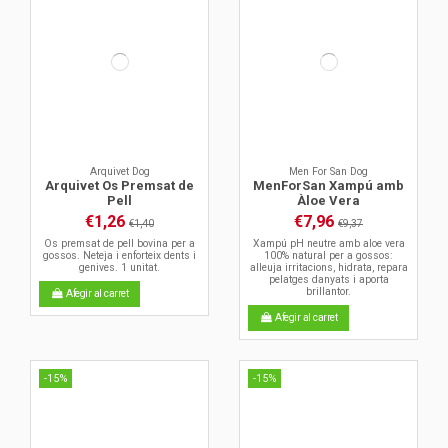
Arquivet Dog
Men For San Dog
Arquivet Os Premsat de
MenForSan Xampú amb
Pell
Àloe Vera
€1,26
€7,96
€1,40
€9,37
Os premsat de pell bovina per a
Xampú pH neutre amb aloe vera
gossos. Neteja i enforteix dents i
100% natural per a gossos:
genives. 1 unitat.
alleuja irritacions, hidrata, repara
pelatges danyats i aporta
brillantor.
Afegir al carret
Afegir al carret
-15%
-15%