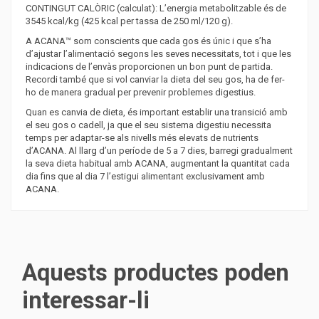
CONTINGUT CALÒRIC (calculat): L’energia metabolitzable és de
3545 kcal/kg (425 kcal per tassa de 250 ml/120 g).
A ACANA™ som conscients que cada gos és únic i que s’ha
d’ajustar l’alimentació segons les seves necessitats, tot i que les
indicacions de l’envàs proporcionen un bon punt de partida.
Recordi també que si vol canviar la dieta del seu gos, ha de fer-
ho de manera gradual per prevenir problemes digestius.
Quan es canvia de dieta, és important establir una transició amb
el seu gos o cadell, ja que el seu sistema digestiu necessita
temps per adaptar-se als nivells més elevats de nutrients
d’ACANA. Al llarg d’un període de 5 a 7 dies, barregi gradualment
la seva dieta habitual amb ACANA, augmentant la quantitat cada
dia fins que al dia 7 l’estigui alimentant exclusivament amb
ACANA.
Aquests productes poden
interessar-li