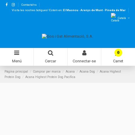
Contacta'ns
Visita les nostres botigues! Estem en:
El Masnou
-
Arenys de Munt
-
Pineda de Mar
Català
0
Menú
Cercar
Connectar-se
Carret
Pàgina principal
Comprar per marca
Acana
Acana Dog
Acana Highest
Protein Dog
Acana Highest Protein Dog Pacifica