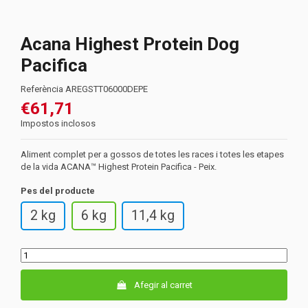
Acana Highest Protein Dog
Pacifica
Referència
AREGSTT06000DEPE
€61,71
Impostos inclosos
Aliment complet per a gossos de totes les races i totes les etapes
de la vida ACANA™ Highest Protein Pacifica - Peix.
Pes del producte
2 kg
6 kg
11,4 kg
Afegir al carret