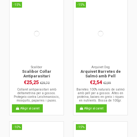
-15%
-15%
Scalibor
Arquivet Dog
Scalibor Collar
Arquivet Barretes de
Antiparasitari
Salmó amb Pell
€25,25
€2,54
€29,70
€2,99
Collaret antiparasitari amb
Barretes 100% naturals de salmó
deltametrina per a gossos.
amb pell per a gossos. Altes en
Protegeix contra Leishmaniosis,
proteïna, baixes en greix i riques
mosquits, paparres i puces.
en nutrients. Bossa de 100gr.
Afegir al carret
Afegir al carret
-10%
-15%