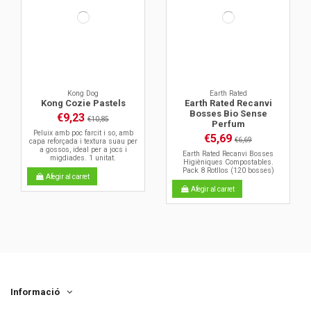
Kong Dog
Earth Rated
Kong Cozie Pastels
Earth Rated Recanvi
Bosses Bio Sense
€9,23
€10,85
Perfum
Peluix amb poc farcit i so, amb
€5,69
€6,69
capa reforçada i textura suau per
a gossos, ideal per a jocs i
Earth Rated Recanvi Bosses
migdiades. 1 unitat.
Higièniques Compostables.
Pack 8 Rotllos (120 bosses)
Afegir al carret
Afegir al carret
Informació