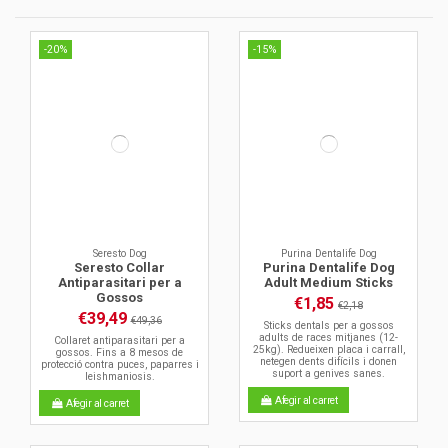
-20%
-15%
Seresto Dog
Purina Dentalife Dog
Seresto Collar
Purina Dentalife Dog
Antiparasitari per a
Adult Medium Sticks
Gossos
€1,85
€2,18
€39,49
€49,36
Sticks dentals per a gossos
adults de races mitjanes (12-
Collaret antiparasitari per a
25kg). Redueixen placa i carrall,
gossos. Fins a 8 mesos de
netegen dents difícils i donen
protecció contra puces, paparres i
suport a genives sanes.
leishmaniosis.
Afegir al carret
Afegir al carret