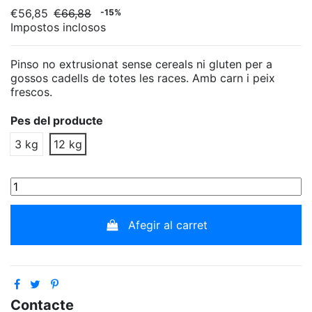
€56,85
€66,88
-15%
Impostos inclosos
Pinso no extrusionat sense cereals ni gluten per a
gossos cadells de totes les races. Amb carn i peix
frescos.
Pes del producte
3 kg
12 kg
Afegir al carret
Contacte