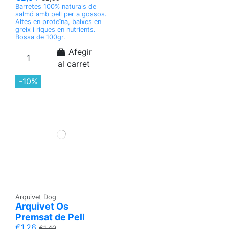
Barretes 100% naturals de
salmó amb pell per a gossos.
Altes en proteïna, baixes en
greix i riques en nutrients.
Bossa de 100gr.
Afegir
al carret
-10%
Arquivet Dog
Arquivet Os
Premsat de Pell
€1,26
€1,40