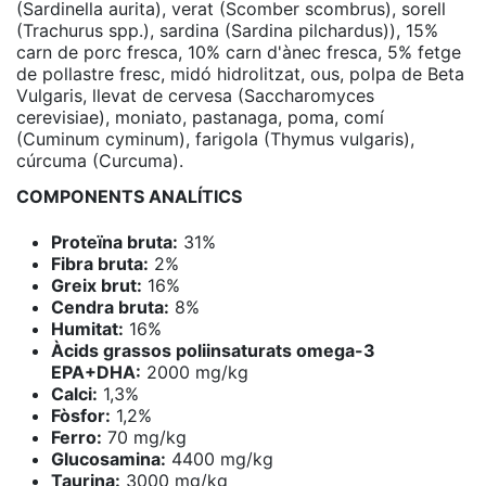
(Sardinella aurita), verat (Scomber scombrus), sorell
(Trachurus spp.), sardina (Sardina pilchardus)), 15%
carn de porc fresca, 10% carn d'ànec fresca, 5% fetge
de pollastre fresc, midó hidrolitzat, ous, polpa de Beta
Vulgaris, llevat de cervesa (Saccharomyces
cerevisiae), moniato, pastanaga, poma, comí
(Cuminum cyminum), farigola (Thymus vulgaris),
cúrcuma (Curcuma).
COMPONENTS ANALÍTICS
Proteïna bruta:
31%
Fibra bruta:
2%
Greix brut:
16%
Cendra bruta:
8%
Humitat:
16%
Àcids grassos poliinsaturats omega-3
EPA+DHA:
2000 mg/kg
Calci:
1,3%
Fòsfor:
1,2%
Ferro:
70 mg/kg
Glucosamina:
4400 mg/kg
Taurina:
3000 mg/kg