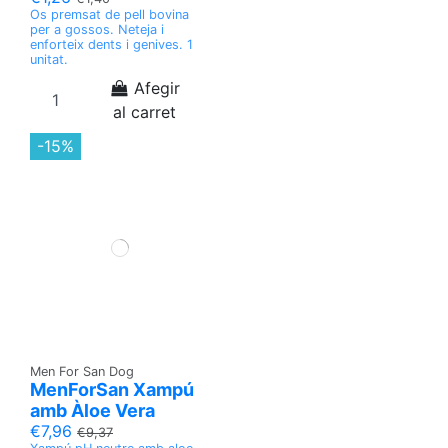
Os premsat de pell bovina
per a gossos. Neteja i
enforteix dents i genives. 1
unitat.
Afegir
al carret
-15%
Men For San Dog
MenForSan Xampú
amb Àloe Vera
€7,96
€9,37