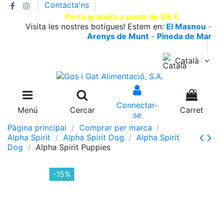
Contacta'ns
T.930002663 |
Ports gratuïts a partir de 39 €
Visita les nostres botigues! Estem en:
El Masnou
-
Arenys de Munt
-
Pineda de Mar
Català
0
Connectar-
Menú
Cercar
Carret
se
Pàgina principal
Comprar per marca
Alpha Spirit
Alpha Spirit Dog
Alpha Spirit
Dog
Alpha Spirit Puppies
-15%