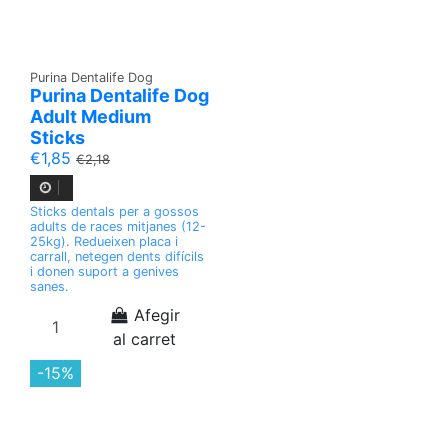
Purina Dentalife Dog
Purina Dentalife Dog
Adult Medium
Sticks
€1,85
€2,18
Sticks dentals per a gossos
adults de races mitjanes (12-
25kg). Redueixen placa i
carrall, netegen dents difícils
i donen suport a genives
sanes.
Afegir
al carret
-15%