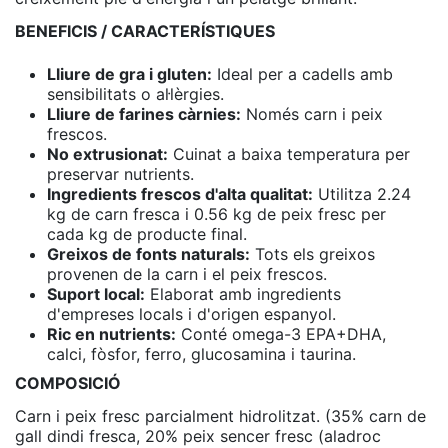
BENEFICIS / CARACTERÍSTIQUES
Lliure de gra i gluten:
Ideal per a cadells amb
sensibilitats o al·lèrgies.
Lliure de farines càrnies:
Només carn i peix
frescos.
No extrusionat:
Cuinat a baixa temperatura per
preservar nutrients.
Ingredients frescos d'alta qualitat:
Utilitza 2.24
kg de carn fresca i 0.56 kg de peix fresc per
cada kg de producte final.
Greixos de fonts naturals:
Tots els greixos
provenen de la carn i el peix frescos.
Suport local:
Elaborat amb ingredients
d'empreses locals i d'origen espanyol.
Ric en nutrients:
Conté omega-3 EPA+DHA,
calci, fòsfor, ferro, glucosamina i taurina.
COMPOSICIÓ
Carn i peix fresc parcialment hidrolitzat. (35% carn de
gall dindi fresca, 20% peix sencer fresc (aladroc