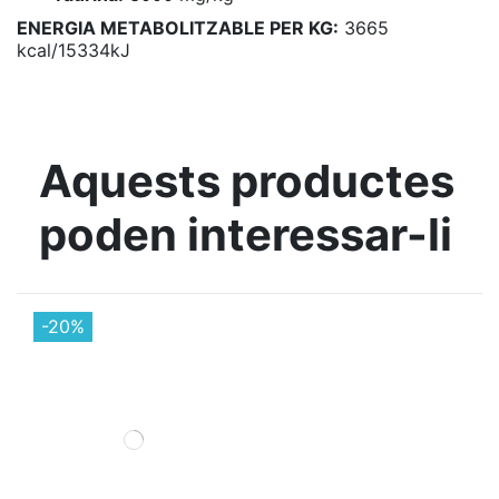
ENERGIA METABOLITZABLE PER KG:
3665
kcal/15334kJ
Aquests productes
poden interessar-li
-20%