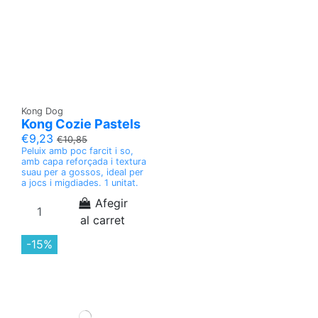
Kong Dog
Kong Cozie Pastels
€9,23
€10,85
Peluix amb poc farcit i so,
amb capa reforçada i textura
suau per a gossos, ideal per
a jocs i migdiades. 1 unitat.
Afegir
al carret
-15%