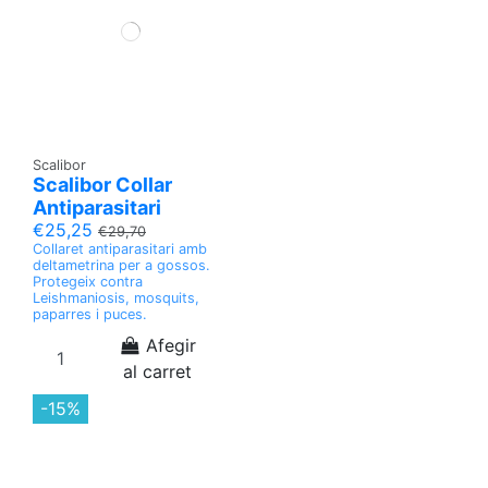
Scalibor
Scalibor Collar
Antiparasitari
€25,25
€29,70
Collaret antiparasitari amb
deltametrina per a gossos.
Protegeix contra
Leishmaniosis, mosquits,
paparres i puces.
Afegir
al carret
-15%