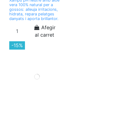
Xampú pH neutre amb aloe
vera 100% natural per a
gossos: alleuja irritacions,
hidrata, repara pelatges
danyats i aporta brillantor.
Afegir
al carret
-15%