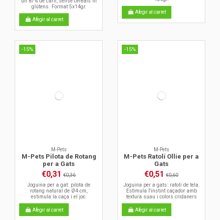
un 87% de carn, sense cereals ni
glútens. Format 5x14gr.
Afegir al carret
Afegir al carret
-15%
-15%
M-Pets
M-Pets
M-Pets Pilota de Rotang
M-Pets Ratolí Ollie per a
per a Gats
Gats
€0,31
€0,51
€0,36
€0,60
Joguina per a gat: pilota de
Joguina per a gats: ratolí de tela.
rotang natural de Ø4 cm,
Estimula l'instint caçador amb
estimula la caça i el joc.
textura suau i colors cridaners
Afegir al carret
Afegir al carret