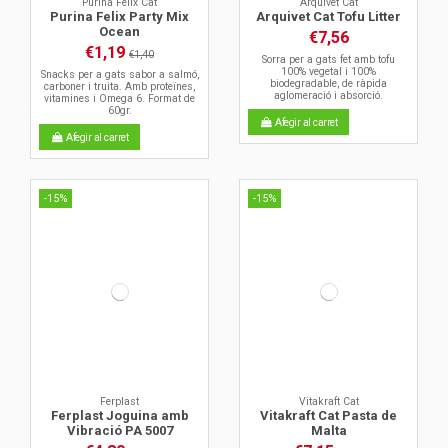
Purina Felix Cat
Arquivet Cat
Purina Felix Party Mix
Arquivet Cat Tofu Litter
Ocean
€7,56
€1,19
€1,40
Sorra per a gats fet amb tofu
100% vegetal i 100%
Snacks per a gats sabor a salmó,
biodegradable, de ràpida
carboner i truita. Amb proteïnes,
aglomeració i absorció.
vitamines i Omega 6. Format de
60gr.
Afegir al carret
Afegir al carret
-15%
-15%
Ferplast
Vitakraft Cat
Ferplast Joguina amb
Vitakraft Cat Pasta de
Vibració PA 5007
Malta