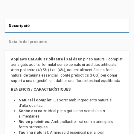
Descripció
Detalls del producte
Applaws Cat Adult Pollastre i Xai
és un pinso natural i complet
per a gats adults, formulat sense cereals ni additius artificials.
Amb pollastre (40,5%) i xai (4%), aquest aliment és una font
natural de taurina essencial i conté prebiòtics (FOS) per donar
suport a una digestió saludable i una flora intestinal equilibrada.
BENEFICIS / CARACTERÍSTIQUES
Natural i complet:
Elaborat amb ingredients naturals
d'alta qualitat.
Sense cereals:
Ideal per a gats amb sensibilitats
alimentàries.
Ric en proteïnes:
Amb pollastre i xai com a principals
fonts proteiques.
Taurina natural:
Aminoàcid essencial per al bon