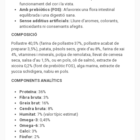
funcionament del cor i la vista.
Amb prebiòtics (FOS):
Afavoreix una flora intestinal
equilibrada i una digestió sana.
Sense additius artificials:
Lliure d'aromes, colorants,
antioxidants ni conservants afegits.
COMPOSICIÓ
Pollastre 40,5% (farina de pollastre 37%, pollastre acabat de
preparar 3,5%), patata, pèsols secs, greix d'au 8%, farina de xai
4%, vitamines i minerals, polpa de remolatxa, llevat de cervesa
seca, salsa d'au 1,5%, ou en pols, oli de salmó, extracte de
xicoira 0,2% (font de prebiòtic FOS), alga marina, extracte de
yucca schidigera, nabiu en pols.
COMPONENTS ANALÍTICS
Proteïna:
36%
Fibra bruta:
3%
Greix brut:
16%
Cendra bruta:
8%
Humitat:
7% (valor típic estimat)
Omega-3:
0,45%
Omega-6:
3%
Calci:
3%
Fòsfor:
2%