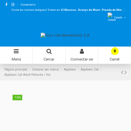
Contacta'ns
Visita les nostres botigues! Estem en:
El Masnou
-
Arenys de Munt
-
Pineda de Mar
Català
0
Menú
Cercar
Connectar-se
Carret
Pàgina principal
Comprar per marca
Applaws
Applaws Cat
Applaws Cat Adult Pollastre i Xai
-15%