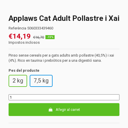
Applaws Cat Adult Pollastre i Xai
Referència
5060333439460
€14,19
€16,70
-15%
Impostos inclosos
Pinso sense cereals per a gats adults amb pollastre (40,5%) i xai
(4%). Rico en taurina i prebiòtics per a una digestió sana.
Pes del producte
2 kg
7,5 kg
Afegir al carret