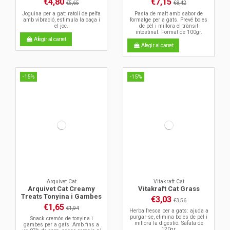
€4,80
€7,15
€5,65
€8,42
Joguina per a gat: ratolí de pelfa
Pasta de malt amb sabor de
amb vibració, estimula la caça i
formatge per a gats. Prevé boles
el joc.
de pèl i millora el trànsit
intestinal. Format de 100gr.
Afegir al carret
Afegir al carret
-15%
-15%
Arquivet Cat
Vitakraft Cat
Arquivet Cat Creamy
Vitakraft Cat Grass
Treats Tonyina i Gambes
€3,03
€3,56
€1,65
€1,94
Herba fresca per a gats: ajuda a
purgar-se, elimina boles de pèl i
Snack cremós de tonyina i
millora la digestió. Safata de
gambes per a gats. Amb fins a
120gr.