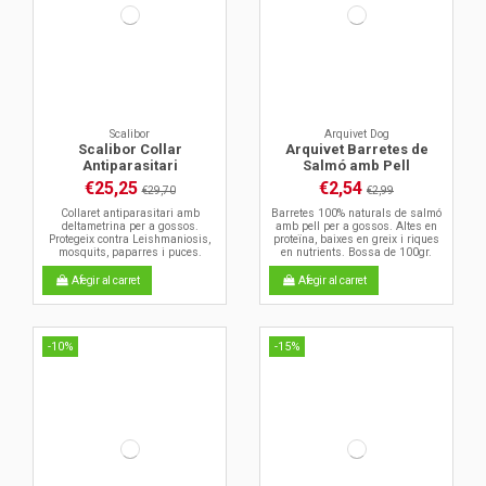
Scalibor
Arquivet Dog
Scalibor Collar
Arquivet Barretes de
Antiparasitari
Salmó amb Pell
€25,25
€2,54
€29,70
€2,99
Collaret antiparasitari amb
Barretes 100% naturals de salmó
deltametrina per a gossos.
amb pell per a gossos. Altes en
Protegeix contra Leishmaniosis,
proteïna, baixes en greix i riques
mosquits, paparres i puces.
en nutrients. Bossa de 100gr.
Afegir al carret
Afegir al carret
-10%
-15%