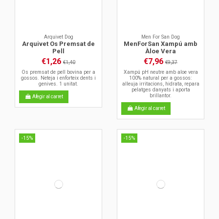
Arquivet Dog
Men For San Dog
Arquivet Os Premsat de
MenForSan Xampú amb
Pell
Àloe Vera
€1,26
€7,96
€1,40
€9,37
Os premsat de pell bovina per a
Xampú pH neutre amb aloe vera
gossos. Neteja i enforteix dents i
100% natural per a gossos:
genives. 1 unitat.
alleuja irritacions, hidrata, repara
pelatges danyats i aporta
brillantor.
Afegir al carret
Afegir al carret
-15%
-15%