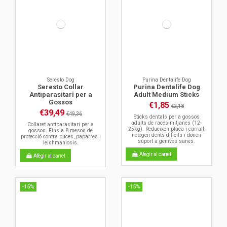
Seresto Dog
Purina Dentalife Dog
Seresto Collar
Purina Dentalife Dog
Antiparasitari per a
Adult Medium Sticks
Gossos
€1,85
€2,18
€39,49
€49,36
Sticks dentals per a gossos
adults de races mitjanes (12-
Collaret antiparasitari per a
25kg). Redueixen placa i carrall,
gossos. Fins a 8 mesos de
netegen dents difícils i donen
protecció contra puces, paparres i
suport a genives sanes.
leishmaniosis.
Afegir al carret
Afegir al carret
-15%
-15%