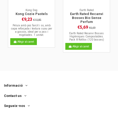
Kong Dog
Earth Rated
Kong Cozie Pastels
Earth Rated Recanvi
Bosses Bio Sense
€9,23
€10,85
Perfum
Peluix amb poc farcit i so, amb
€5,69
€6,69
capa reforçada i textura suau per
a gossos, ideal per a jocs i
Earth Rated Recanvi Bosses
migdiades. 1 unitat.
Higièniques Compostables.
Pack 8 Rotllos (120 bosses)
Afegir al carret
Afegir al carret
Informació
Contact us
Segueix-nos