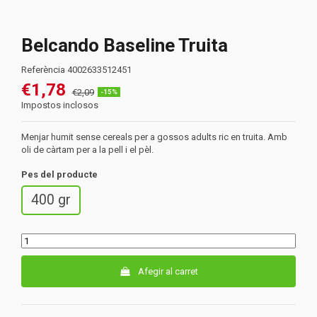
Belcando Baseline Truita
Referència
4002633512451
€1,78
€2,09
-15%
Impostos inclosos
Menjar humit sense cereals per a gossos adults ric en truita. Amb
oli de càrtam per a la pell i el pèl.
Pes del producte
400 gr
Afegir al carret