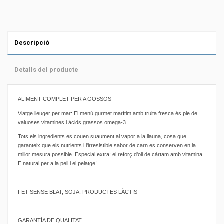
Descripció
Detalls del producte
ALIMENT COMPLET PER A GOSSOS
Viatge lleuger per mar: El menú gurmet marítim amb truita fresca és ple de
valuoses vitamines i àcids grassos omega-3.
Tots els ingredients es couen suaument al vapor a la llauna, cosa que
garanteix que els nutrients i l'irresistible sabor de carn es conserven en la
millor mesura possible. Especial extra: el reforç d'oli de càrtam amb vitamina
E natural per a la pell i el pelatge!
FET SENSE BLAT, SOJA, PRODUCTES LÀCTIS
GARANTÍA DE QUALITAT