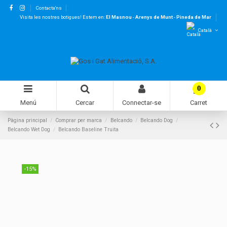
Contacta'ns
Visita les nostres botigues! Estem en:
El Masnou
-
Arenys de Munt
-
Pineda de Mar
Català
0
Menú
Cercar
Connectar-se
Carret
Pàgina principal
Comprar per marca
Belcando
Belcando Dog
Belcando Wet Dog
Belcando Baseline Truita
-15%