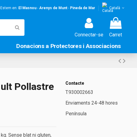
! Estem en:
El Masnou
-
Arenys de Munt
-
Pineda de Mar
Català
Connectar-se
Carret
Donacions a Protectores i Associacions
lt Pollastre
Contacte
T.930002663
Enviaments 24-48 hores
Península
kg. Sense blat ni gluten,