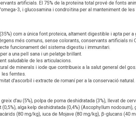
nservants artificials. El 75% de la proteïna total prové de fonts a
d'omega-3, i glucosamina i condroïtina per al manteniment de les 
(35%) com a única font proteica, altament digestible i apta per a
·lèrgens més comuns, sense colorants, conservants artificials ni
ecte funcionament del sistema digestiu i immunitari.
r a una pell sana i un pelatge brillant.
nt saludable de les articulacions.
ural de minerals i iode que contribueix a la salut general del gos
e les femtes.
itat d'ascorbil i extracte de romaní per a la conservació natural.
 greix d'au (5%), polpa de poma deshidratada (3%), llevat de cerve
tat (0,5%), alga kelp deshidratada (0,4%) (Ascophyllum nodosum),
acàrids (80 mg/kg), iuca de Mojave (80 mg/kg), β-glucans (40 m