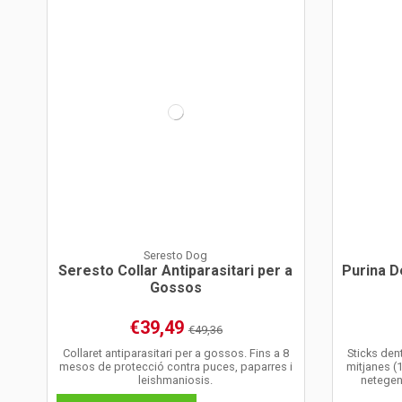
Seresto Dog
Seresto Collar Antiparasitari per a
Purina D
Gossos
€39,49
€49,36
Collaret antiparasitari per a gossos. Fins a 8
Sticks den
mesos de protecció contra puces, paparres i
mitjanes (1
leishmaniosis.
netegen 