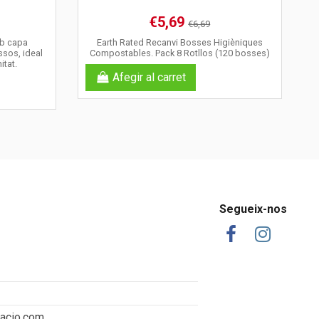
€5,69
€6,69
mb capa
Earth Rated Recanvi Bosses Higièniques
ssos, ideal
Compostables. Pack 8 Rotllos (120 bosses)
itat.
Afegir al carret
Segueix-nos
tacio.com