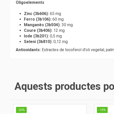
Oligoelements
Zinc (3b606):
65 mg
Ferro (3b106):
60 mg
Manganès (3b504):
30 mg
Coure (3b406):
12 mg
Iode (3b201):
0,5 mg
Seleni (3b810):
0,12 mg
Antioxidants:
Extractes de tocoferol d'oli vegetal, palmi
Aquests productes pod
-20%
-15%