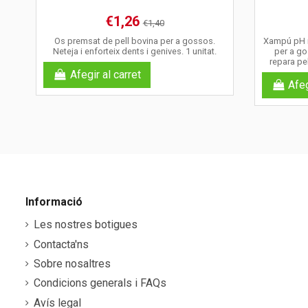
€1,26
€1,40
Os premsat de pell bovina per a gossos.
Xampú pH n
Neteja i enforteix dents i genives. 1 unitat.
per a gos
repara pel
Afegir al carret
Afeg
Informació
Les nostres botigues
Contacta'ns
Sobre nosaltres
Condicions generals i FAQs
Avís legal