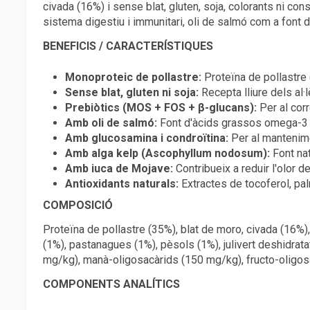
civada (16%) i sense blat, gluten, soja, colorants ni co
sistema digestiu i immunitari, oli de salmó com a font 
BENEFICIS / CARACTERÍSTIQUES
Monoproteic de pollastre:
Proteïna de pollastre 
Sense blat, gluten ni soja:
Recepta lliure dels al
Prebiòtics (MOS + FOS + β-glucans):
Per al corr
Amb oli de salmó:
Font d'àcids grassos omega-3 pe
Amb glucosamina i condroïtina:
Per al mantenime
Amb alga kelp (Ascophyllum nodosum):
Font nat
Amb iuca de Mojave:
Contribueix a reduir l'olor d
Antioxidants naturals:
Extractes de tocoferol, palm
COMPOSICIÓ
Proteïna de pollastre (35%), blat de moro, civada (16%),
(1%), pastanagues (1%), pèsols (1%), julivert deshidra
mg/kg), manà-oligosacàrids (150 mg/kg), fructo-oligos
COMPONENTS ANALÍTICS