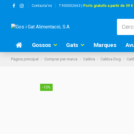
Contacta'ns
T.930002663 |
Ports gratuïts a partir de 39 €
Gossos
Gats
Marques
Av
Pàgina principal
Comprar per marca
Calibra
Calibra Dog
Cali
-15%