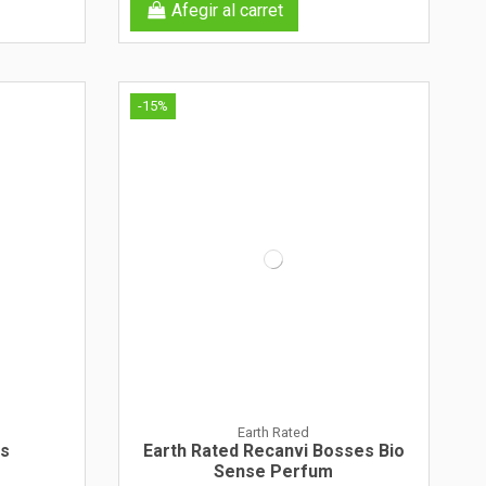
Afegir al carret
-15%
Earth Rated
ls
Earth Rated Recanvi Bosses Bio
Sense Perfum