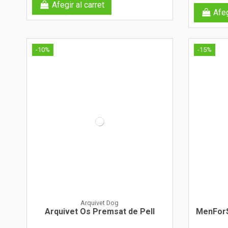
Afegir al carret
Afeg
-10%
-15%
Arquivet Dog
Arquivet Os Premsat de Pell
MenForS