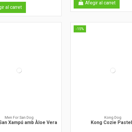
Afegir al carret
ir al carret
-15%
Men For San Dog
Kong Dog
an Xampú amb Àloe Vera
Kong Cozie Paste