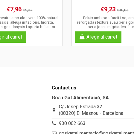
€7,96
€9,23
€9,37
€10,85
eutre amb aloe vera 100% natural
Peluix amb poc farcit i so, a
sos: alleuja irritacions, hidrata,
reforçada i textura suau per a go
atges danyats i aporta brillantor.
per a jocs i migdiades. 1 un
ir al carret
Afegir al carret
Contact us
Gos i Gat Alimentació, SA
C/ Josep Estrada 32
(08320) El Masnou - Barcelona
930 002 663
gosigatalimentacio@gosigatalimen