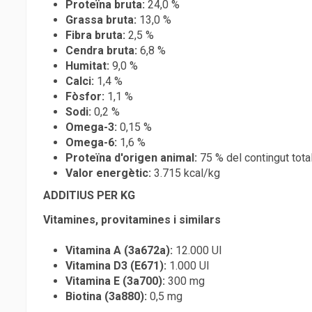
Proteïna bruta:
24,0 %
Grassa bruta:
13,0 %
Fibra bruta:
2,5 %
Cendra bruta:
6,8 %
Humitat:
9,0 %
Calci:
1,4 %
Fòsfor:
1,1 %
Sodi:
0,2 %
Omega-3:
0,15 %
Omega-6:
1,6 %
Proteïna d'origen animal:
75 % del contingut tota
Valor energètic:
3.715 kcal/kg
ADDITIUS PER KG
Vitamines, provitamines i similars
Vitamina A (3a672a):
12.000 UI
Vitamina D3 (E671):
1.000 UI
Vitamina E (3a700):
300 mg
Biotina (3a880):
0,5 mg