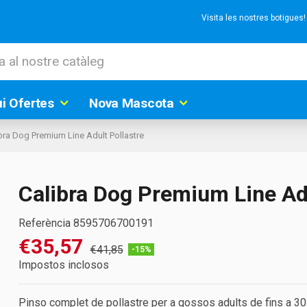
Visita les nostres botigues
ui Ofertes
Nova Mascota
bra Dog Premium Line Adult Pollastre
Calibra Dog Premium Line Adu
Referència
8595706700191
€35,57
€41,85
-15%
Impostos inclosos
Pinso complet de pollastre per a gossos adults de fins a 30 