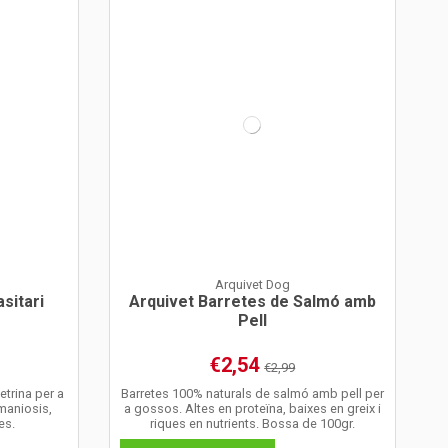
Arquivet Dog
asitari
Arquivet Barretes de Salmó amb
Pell
€2,54
€2,99
etrina per a
Barretes 100% naturals de salmó amb pell per
maniosis,
a gossos. Altes en proteïna, baixes en greix i
es.
riques en nutrients. Bossa de 100gr.