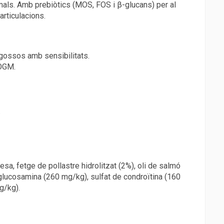
nimals. Amb prebiòtics (MOS, FOS i β-glucans) per al
articulacions.
 gossos amb sensibilitats.
 OGM.
.
sa, fetge de pollastre hidrolitzat (2%), oli de salmó
 glucosamina (260 mg/kg), sulfat de condroïtina (160
g/kg).