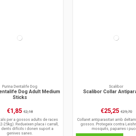
Purina Dentalife Dog
Scalibor
entalife Dog Adult Medium
Scalibor Collar Antipar
Sticks
€1,85
€25,25
€2,18
€29,70
tals per a gossos adults de races
Collaret antiparasitari amb deltam
2-25kg). Redueixen placa i carrall,
gossos. Protegeix contra Leish
dents difícils i donen suport a
mosquits, paparres i puc
genives sanes.