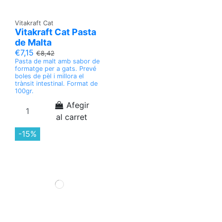
Vitakraft Cat
Vitakraft Cat Pasta
de Malta
€7,15
€8,42
Pasta de malt amb sabor de
formatge per a gats. Prevé
boles de pèl i millora el
trànsit intestinal. Format de
100gr.
Afegir
al carret
-15%