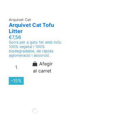
Arquivet Cat
Arquivet Cat Tofu
Litter
€7,56
Sorra per a gats fet amb tofu
100% vegetal i 100%
biodegradable, de ràpida
aglomeració i absorció.
Afegir
al carret
-15%