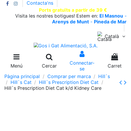
Contacta'ns
T.930002663 |
Ports gratuïts a partir de 39 €
Visita les nostres botigues! Estem en:
El Masnou
-
Arenys de Munt
-
Pineda de Mar
Català
0
Connectar-
Menú
Cercar
Carret
se
Pàgina principal
Comprar per marca
Hill`s
Hill`s Cat
Hill`s Prescription Diet Cat
Hill`s Prescription Diet Cat k/d Kidney Care