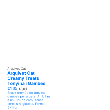
Arquivet Cat
Arquivet Cat
Creamy Treats
Tonyina i Gambes
€1,65
€1,94
Snack cremós de tonyina i
gambes per a gats. Amb fins
a un 87% de carn, sense
cereals ni glútens. Format
5x14gr.