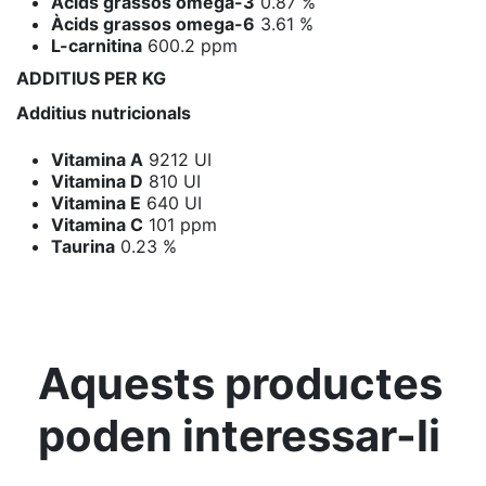
Àcids grassos omega-3
0.87 %
Àcids grassos omega-6
3.61 %
L-carnitina
600.2 ppm
ADDITIUS PER KG
Additius nutricionals
Vitamina A
9212 UI
Vitamina D
810 UI
Vitamina E
640 UI
Vitamina C
101 ppm
Taurina
0.23 %
Aquests productes
poden interessar-li