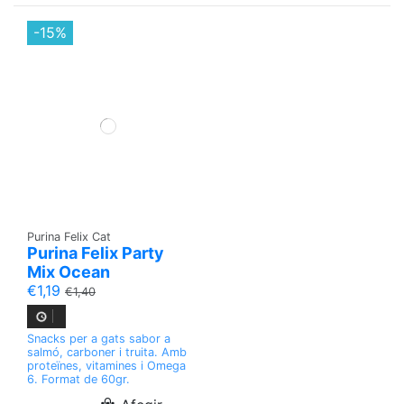
-15%
Purina Felix Cat
Purina Felix Party
Mix Ocean
€1,19
€1,40
Snacks per a gats sabor a
salmó, carboner i truita. Amb
proteïnes, vitamines i Omega
6. Format de 60gr.