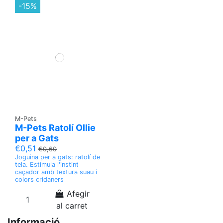
-15%
M-Pets
M-Pets Ratolí Ollie
per a Gats
€0,51
€0,60
Joguina per a gats: ratolí de
tela. Estimula l'instint
caçador amb textura suau i
colors cridaners
Afegir
al carret
Informació