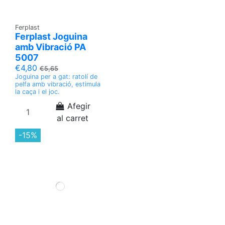
Ferplast
Ferplast Joguina
amb Vibració PA
5007
€4,80
€5,65
Joguina per a gat: ratolí de
pelfa amb vibració, estimula
la caça i el joc.
Afegir
al carret
-15%