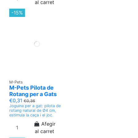
al carret
-15%
M-Pets
M-Pets Pilota de
Rotang per a Gats
€0,31
€0,36
Joguina per a gat: pilota de
rotang natural de Ø4 cm,
estimula la caça i el joc.
Afegir
al carret