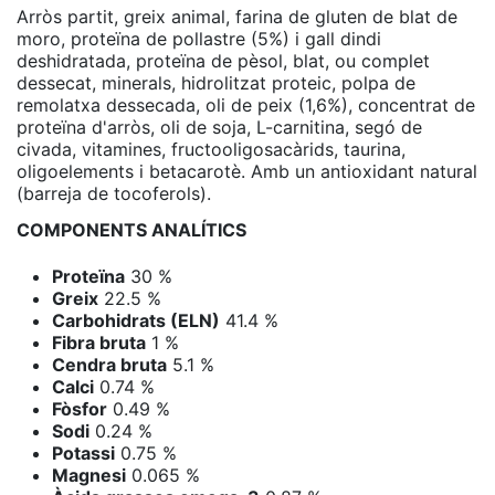
Arròs partit, greix animal, farina de gluten de blat de
moro, proteïna de pollastre (5%) i gall dindi
deshidratada, proteïna de pèsol, blat, ou complet
dessecat, minerals, hidrolitzat proteic, polpa de
remolatxa dessecada, oli de peix (1,6%), concentrat de
proteïna d'arròs, oli de soja, L-carnitina, segó de
civada, vitamines, fructooligosacàrids, taurina,
oligoelements i betacarotè. Amb un antioxidant natural
(barreja de tocoferols).
COMPONENTS ANALÍTICS
Proteïna
30 %
Greix
22.5 %
Carbohidrats (ELN)
41.4 %
Fibra bruta
1 %
Cendra bruta
5.1 %
Calci
0.74 %
Fòsfor
0.49 %
Sodi
0.24 %
Potassi
0.75 %
Magnesi
0.065 %