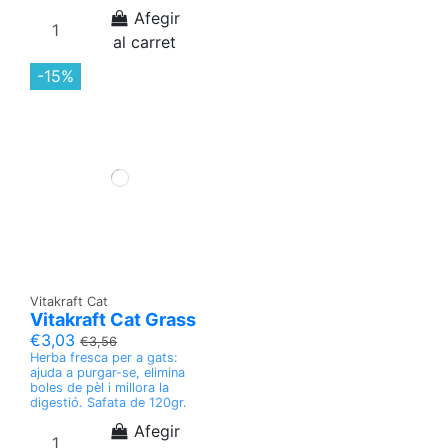
Afegir
al carret
-15%
Vitakraft Cat
Vitakraft Cat Grass
€3,03
€3,56
Herba fresca per a gats:
ajuda a purgar-se, elimina
boles de pèl i millora la
digestió. Safata de 120gr.
Afegir