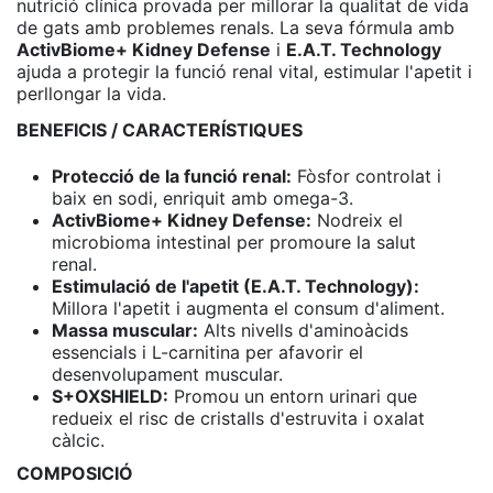
nutrició clínica provada per millorar la qualitat de vida
de gats amb problemes renals. La seva fórmula amb
ActivBiome+ Kidney Defense
i
E.A.T. Technology
ajuda a protegir la funció renal vital, estimular l'apetit i
perllongar la vida.
BENEFICIS / CARACTERÍSTIQUES
Protecció de la funció renal:
Fòsfor controlat i
baix en sodi, enriquit amb omega-3.
ActivBiome+ Kidney Defense:
Nodreix el
microbioma intestinal per promoure la salut
renal.
Estimulació de l'apetit (E.A.T. Technology):
Millora l'apetit i augmenta el consum d'aliment.
Massa muscular:
Alts nivells d'aminoàcids
essencials i L-carnitina per afavorir el
desenvolupament muscular.
S+OXSHIELD:
Promou un entorn urinari que
redueix el risc de cristalls d'estruvita i oxalat
càlcic.
COMPOSICIÓ