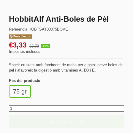
HobbitAlf Anti-Boles de Pèl
Referència
HOBTSAT00075BOVE
Fora d'estoc
€3,33
€3,70
-10%
Impostos inclosos
Snack cruixent amb farciment de malta per a gats: prevé boles de
pèl i afavoreix la digestió amb vitamines A, D3 i E.
Pes del producte
75 gr
Afegir al carret