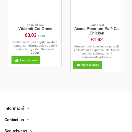
Vitakraft Cat
Acana Cat
Vitakraft Cat Grass
Acana Premium Paté Cat
Chicken
€3,03
€3,56
€1,62
Herba fresca per a gats: ajuda a
purgar-se, elimina boles de pèl i
Aliment humit complet en paté de
millora la digestió. Safata de
pollastre per a gats adults. Sense
120gr.
cereals, saborizants ni
conservants artificials.
Afegir al carret
Afegir al carret
Informació
Contact us
Segueix-nos