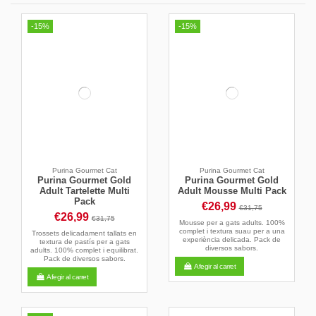
-15%
-15%
Purina Gourmet Cat
Purina Gourmet Cat
Purina Gourmet Gold
Purina Gourmet Gold
Adult Tartelette Multi
Adult Mousse Multi Pack
Pack
€26,99
€31,75
€26,99
€31,75
Mousse per a gats adults. 100%
complet i textura suau per a una
Trossets delicadament tallats en
experiència delicada. Pack de
textura de pastís per a gats
diversos sabors.
adults. 100% complet i equilibrat.
Pack de diversos sabors.
Afegir al carret
Afegir al carret