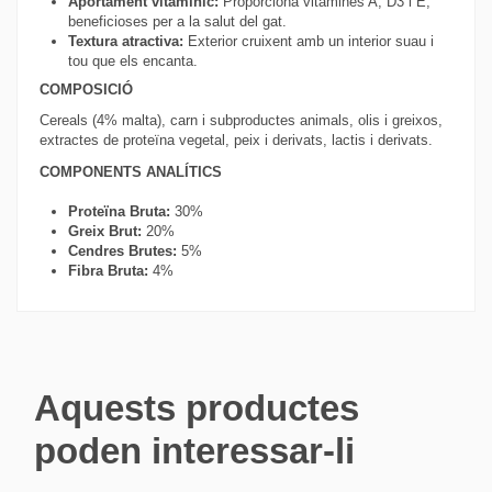
Aportament vitamínic:
Proporciona vitamines A, D3 i E,
beneficioses per a la salut del gat.
Textura atractiva:
Exterior cruixent amb un interior suau i
tou que els encanta.
COMPOSICIÓ
Cereals (4% malta), carn i subproductes animals, olis i greixos,
extractes de proteïna vegetal, peix i derivats, lactis i derivats.
COMPONENTS ANALÍTICS
Proteïna Bruta:
30%
Greix Brut:
20%
Cendres Brutes:
5%
Fibra Bruta:
4%
Aquests productes
poden interessar-li