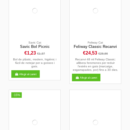
Savic Cat
Feliway Cat
Savic Bol Picnic
Feliway Classic Recanvi
€1,23
€24,53
€1,37
€28,86
Bol de plàstic, modern, higiènic i
Recanvi 48 ml Feliway Classic:
fàcil de netejar per a gossos i
allibera feromones per reduir
gats.
l'estrès en gats (marcatge,
esgarrapades, por) fins a 30 dies.
Afegir al carret
Afegir al carret
-15%