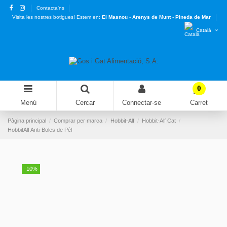
Contacta'ns
Visita les nostres botigues! Estem en:
El Masnou
-
Arenys de Munt
-
Pineda de Mar
Català
0
Menú
Cercar
Connectar-se
Carret
Pàgina principal
Comprar per marca
Hobbit-Alf
Hobbit-Alf Cat
HobbitAlf Anti-Boles de Pèl
-10%