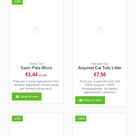
-10%
Savic Cat
Arquivet Cat
Savic Pala Micro
Arquivet Cat Tofu Litter
€1,44
€7,56
€1,60
Pala per a sorra aglomerant fina:
Sorra per a gats fet amb tofu
disseny ergonòmic i forats petits
100% vegetal i 100%
per tamisar eficaçment.
biodegradable, de ràpida
aglomeració i absorció.
Afegir al carret
Afegir al carret
-10%
-15%