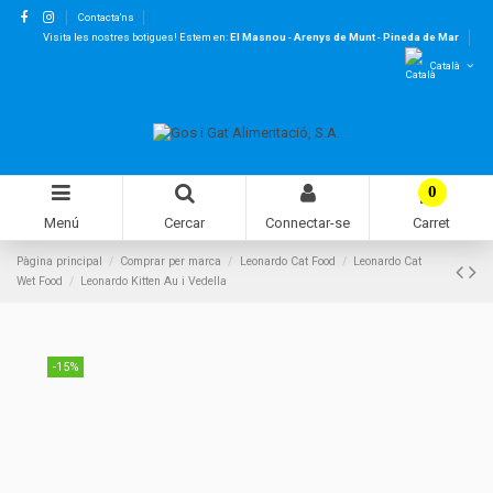
Contacta'ns
Visita les nostres botigues! Estem en:
El Masnou
-
Arenys de Munt
-
Pineda de Mar
Català
0
Menú
Cercar
Connectar-se
Carret
Pàgina principal
Comprar per marca
Leonardo Cat Food
Leonardo Cat
Wet Food
Leonardo Kitten Au i Vedella
-15%