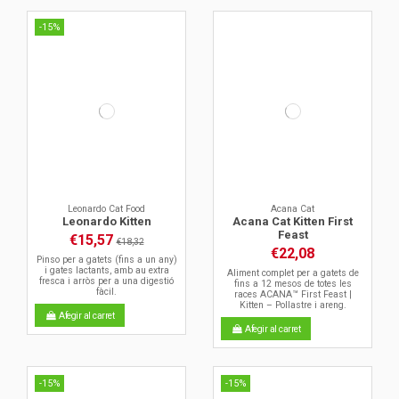
-15%
Leonardo Cat Food
Acana Cat
Leonardo Kitten
Acana Cat Kitten First
Feast
€15,57
€18,32
€22,08
Pinso per a gatets (fins a un any)
i gates lactants, amb au extra
Aliment complet per a gatets de
fresca i arròs per a una digestió
fins a 12 mesos de totes les
fàcil.
races ACANA™ First Feast |
Kitten – Pollastre i areng.
Afegir al carret
Afegir al carret
-15%
-15%