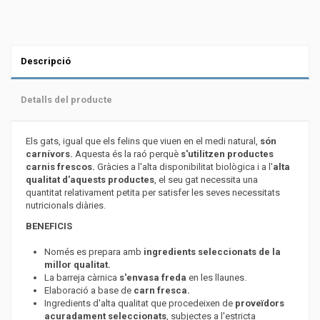
Descripció
Detalls del producte
Els gats, igual que els felins que viuen en el medi natural,
són
carnívors.
Aquesta és la raó perquè
s'utilitzen productes
carnis frescos.
Gràcies a l'alta disponibilitat biològica i a l'
alta
qualitat d'aquests productes
, el seu gat necessita una
quantitat relativament petita per satisfer les seves necessitats
nutricionals diàries.
BENEFICIS
Només es prepara amb
ingredients seleccionats de la
millor qualitat.
La barreja càrnica
s'envasa freda
en les llaunes.
Elaboració a base de
carn fresca.
Ingredients d'alta qualitat que procedeixen de
proveïdors
acuradament seleccionats
, subjectes a l'estricta