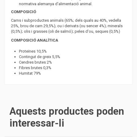
normativa alemanya d'alimentació animal.
COMPOSICIÓ
Carns i subproductes animals (65%; dels quals au 40%, vedella
25%, brou de carn 29,5%); ou i derivats (ou sencer 4%); minerals
(0,5%); olis i grasses (oli de salmó); peles d'ou, seques (0,5%)
COMPOSICIÓ ANALÍTICA
Proteïnes 10,5%
Contingut de greix 5,5%
Cendres brutes 2%
Fibres brutes 0,3%
Humitat 79%
Aquests productes poden
interessar-li