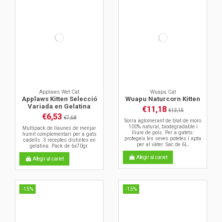
Applaws Wet Cat
Wuapu Cat
Applaws Kitten Selecció
Wuapu Naturcorn Kitten
Variada en Gelatina
€11,18
€13,15
€6,53
€7,68
Sorra aglomerant de blat de moro
100% natural, biodegradable i
Multipack de llaunes de menjar
lliure de pols. Per a gatets:
humit complementari per a gats
protegeix les seves potetes i apta
cadells: 3 receptes distintes en
per al vàter. Sac de 6L.
gelatina. Pack de 6x70gr.
Afegir al carret
Afegir al carret
-15%
-15%