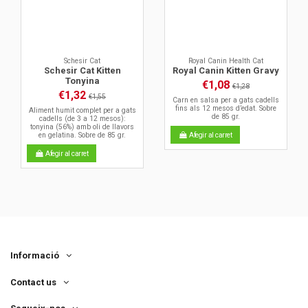
Schesir Cat
Royal Canin Health Cat
Schesir Cat Kitten
Royal Canin Kitten Gravy
Tonyina
€1,08
€1,28
€1,32
€1,55
Carn en salsa per a gats cadells
fins als 12 mesos d’edat. Sobre
Aliment humit complet per a gats
de 85 gr.
cadells (de 3 a 12 mesos):
tonyina (56%) amb oli de llavors
Afegir al carret
en gelatina. Sobre de 85 gr.
Afegir al carret
Informació
Contact us