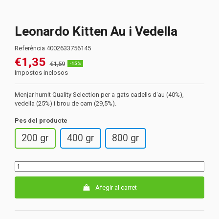
Leonardo Kitten Au i Vedella
Referència
4002633756145
€1,35
€1,59
-15%
Impostos inclosos
Menjar humit Quality Selection per a gats cadells d'au (40%),
vedella (25%) i brou de carn (29,5%).
Pes del producte
200 gr
400 gr
800 gr
Afegir al carret