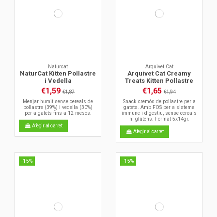
Naturcat
Arquivet Cat
NaturCat Kitten Pollastre
Arquivet Cat Creamy
i Vedella
Treats Kitten Pollastre
€1,59
€1,65
€1,87
€1,94
Menjar humit sense cereals de
Snack cremós de pollastre per a
pollastre (39%) i vedella (30%)
gatets. Amb FOS per a sistema
per a gatets fins a 12 mesos.
immune i digestiu, sense cereals
ni glútens. Format 5x14gr.
Afegir al carret
Afegir al carret
-15%
-15%