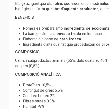
Els gats, igual que els felins que viuen en el medi natur
biològica i a l'
alta qualitat d'aquests productes
, el s
BENEFICIS
Només es prepara amb
ingredients seleccionats 
La barreja càrnica
s'envasa freda
en les llaunes.
Elaboració a base de
carn fresca.
Ingredients d'alta qualitat que procedeixen de
pro
COMPOSICIÓ
Carns i subproductes animals (65%; dels quals au 40%, ve
seques (0,5%)
COMPOSICIÓ ANALÍTICA
Proteïnes 10,5%
Contingut de greix 5,5%
Cendres brutes 2%
Fibres brutes 0,3%
Humitat 79%