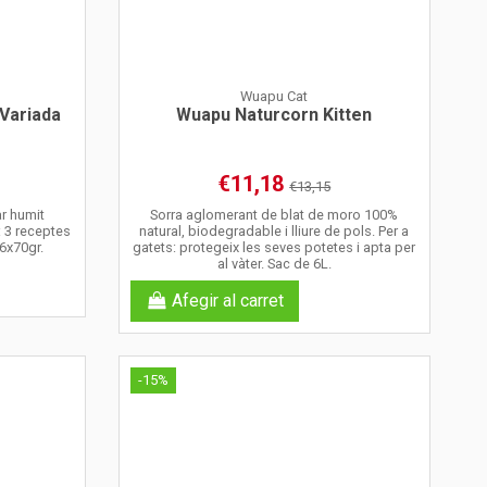
Wuapu Cat
 Variada
Wuapu Naturcorn Kitten
€11,18
€13,15
r humit
Sorra aglomerant de blat de moro 100%
 3 receptes
natural, biodegradable i lliure de pols. Per a
 6x70gr.
gatets: protegeix les seves potetes i apta per
al vàter. Sac de 6L.
Afegir al carret
-15%