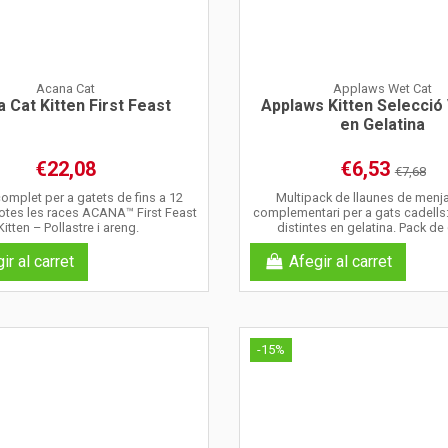
Acana Cat
Applaws Wet Cat
 Cat Kitten First Feast
Applaws Kitten Selecció
en Gelatina
€22,08
€6,53
€7,68
omplet per a gatets de fins a 12
Multipack de llaunes de menja
otes les races ACANA™ First Feast
complementari per a gats cadells:
 Kitten – Pollastre i areng.
distintes en gelatina. Pack de
ir al carret
Afegir al carret
-15%