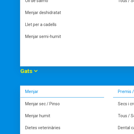
Oli de salmó
Tous / 
Menjar deshidratat
Llet per a cadells
Menjar semi-humit
Gats
Menjar
Premis 
Menjar sec / Pinso
Secs i c
Menjar humit
Tous / 
Dietes veterinàries
Dental c