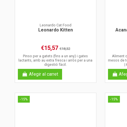
Leonardo Cat Food
Leonardo Kitten
Acana
€15,57
€18,32
Pinso per a gatets (fins a un any) i gates
Aliment c
lactants, amb au extra fresca i arròs per a una
mesos de t
digestió fàcil.
|
Afegir al carret
Afeg
-15%
-15%