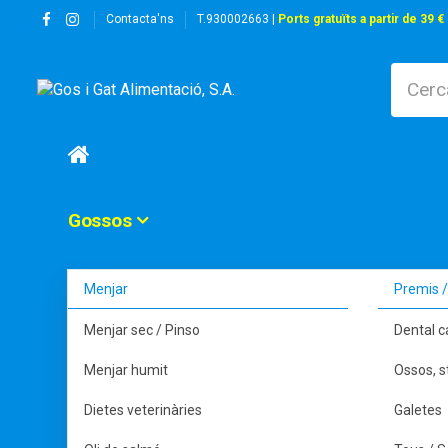
Contacta'ns
T.930002663 |
Ports gratuïts a partir de 39 €
Gossos
Menjar
Premis /
Menjar sec / Pinso
Dental c
Menjar humit
Ossos, s
Dietes veterinàries
Galetes