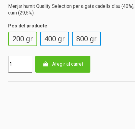
Menjar humit Quality Selection per a gats cadells d'au (40%),
carn (29,5%).
Pes del producte
200 gr
400 gr
800 gr
Afegir al carret