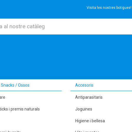
Visita les nostres botigues
 Snacks / Ossos
Accesoris
are
Antiparasitaris
ticks i premis naturals
Joguines
Higiene i bellesa