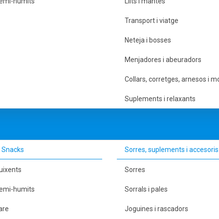
Semi-humits
Llits i mantes
Transport i viatge
Neteja i bosses
Menjadores i abeuradors
Collars, corretges, arnesos i m
Suplements i relaxants
/ Snacks
Sorres, suplements i accesoris
ruixents
Sorres
Semi-humits
Sorrals i pales
are
Joguines i rascadors