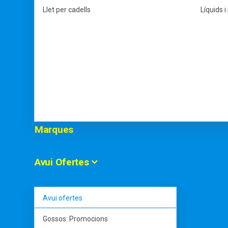
Llet per cadells
Líquids i
Marques
Avui Ofertes
Avui ofertes
Gossos: Promocions