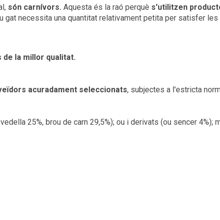
al,
són carnívors.
Aquesta és la raó perquè
s'utilitzen product
eu gat necessita una quantitat relativament petita per satisfer le
de la millor qualitat.
veïdors acuradament seleccionats
, subjectes a l'estricta no
della 25%, brou de carn 29,5%); ou i derivats (ou sencer 4%); min