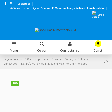
Contacta'ns
Visita les nostres botigues! Estem en:
El Masnou
-
Arenys de Munt
-
Pineda de Mar
Català
0
Menú
Cercar
Connectar-se
Carret
Pàgina principal
Comprar per marca
Nature`s Variety
Nature`s
Variety Dog
Nature`s Variety Adult Medium Maxi No Grain Pollastre
-10%