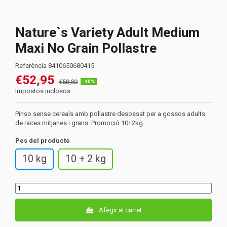
Nature`s Variety Adult Medium
Maxi No Grain Pollastre
Referència
8410650680415
€52,95
€58,83
-10%
Impostos inclosos
Pinso sense cereals amb pollastre desossat per a gossos adults
de races mitjanes i grans. Promoció 10+2kg.
Pes del producte
10 kg
10 + 2 kg
Afegir al carret