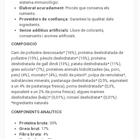
sistema immunològic.
Elaborat acuradament:
Procés que conserva els
nutrients.
Proveïdors de confiança:
Garanteix la qualitat dels
ingredients.
Sense additius artificials:
Lliure de colorants,
conservants i aromes artificials.
COMPOSICIÓ
Carn de pollastre desossada* (16%), proteïna deshidratada de
pollastre (15%), pèsols deshidratats* (15%), proteïna
deshidratada de gall dindi (13%), patata deshidratada* (11%),
greix avícola* (7%), proteïnes animals hidrolitzades (au, porc,
peix) (4%), moniato* (4%), midó de pèsol*, polpa de remolatxa*,
substàncies minerals, pastanaga deshidratada* (0,5%, equivalent
a un 4% de pastanaga fresca), poma deshidratada* (0,3%,
equivalent a un 2% de poma fresca), algues marines
deshidratades (kelp)* (0,01%), romaní deshidratat* (0,01%).
*Ingredients naturals
COMPONENTS ANALÍTICS
Proteïna bruta:
30%
Greix brut:
17%
Fibra bruta:
4%