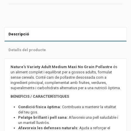
Descripció
Detalls del producte
Nature's Variety Adult Medium Maxi No Grain Pollastre
és
un aliment complet i equilibrat per a gossos adults, formulat
sense cereals. Conté carn de pollastre desossada com a
ingredient principal, complementat amb fruites, verdures,
superaliments i carbohidrats alternatius per a una nutrició òptima.
BENEFICIS / CARACTERÍSTIQUES
Condició física òptima:
Contribueix a mantenir la vitalitat
del teu gos.
Pelatge brillant i pell sana:
Afavoreix una pell saludable i
un mantell llustrós.
Afavoreix les defenses naturals:
Ajuda a reforçar el