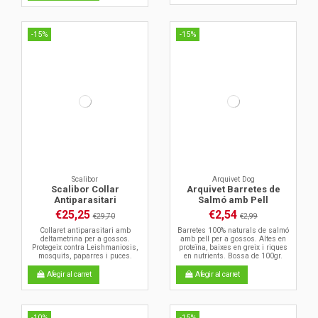
-15%
-15%
Scalibor
Arquivet Dog
Scalibor Collar
Arquivet Barretes de
Antiparasitari
Salmó amb Pell
€25,25
€2,54
€29,70
€2,99
Collaret antiparasitari amb
Barretes 100% naturals de salmó
deltametrina per a gossos.
amb pell per a gossos. Altes en
Protegeix contra Leishmaniosis,
proteïna, baixes en greix i riques
mosquits, paparres i puces.
en nutrients. Bossa de 100gr.
Afegir al carret
Afegir al carret
-10%
-15%