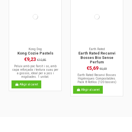
Kong Dog
Earth Rated
Kong Cozie Pastels
Earth Rated Recanvi
Bosses Bio Sense
€9,23
€10,85
Perfum
Peluix amb poc farcit i so, amb
€5,69
€6,69
capa reforçada i textura suau per
a gossos, ideal per a jocs i
Earth Rated Recanvi Bosses
migdiades. 1 unitat.
Higièniques Compostables.
Pack 8 Rotllos (120 bosses)
Afegir al carret
Afegir al carret