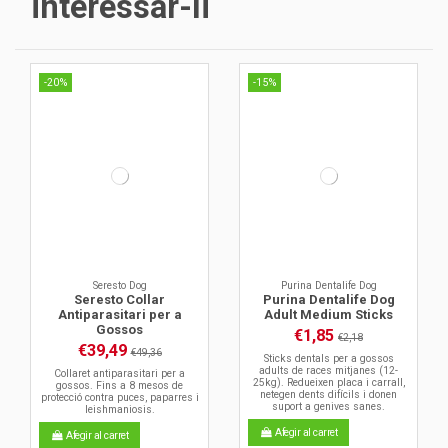
interessar-li
-20%
-15%
Seresto Dog
Purina Dentalife Dog
Seresto Collar
Purina Dentalife Dog
Antiparasitari per a
Adult Medium Sticks
Gossos
€1,85
€2,18
€39,49
€49,36
Sticks dentals per a gossos
adults de races mitjanes (12-
Collaret antiparasitari per a
25kg). Redueixen placa i carrall,
gossos. Fins a 8 mesos de
netegen dents difícils i donen
protecció contra puces, paparres i
suport a genives sanes.
leishmaniosis.
Afegir al carret
Afegir al carret