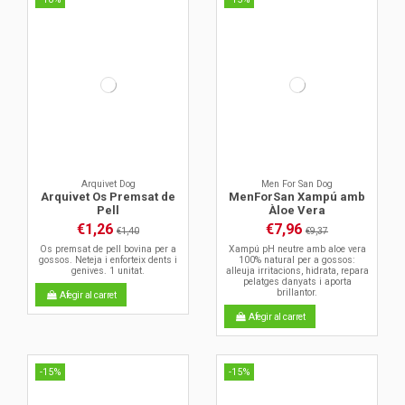
Arquivet Dog
Men For San Dog
Arquivet Os Premsat de
MenForSan Xampú amb
Pell
Àloe Vera
€1,26
€7,96
€1,40
€9,37
Os premsat de pell bovina per a
Xampú pH neutre amb aloe vera
gossos. Neteja i enforteix dents i
100% natural per a gossos:
genives. 1 unitat.
alleuja irritacions, hidrata, repara
pelatges danyats i aporta
brillantor.
Afegir al carret
Afegir al carret
-15%
-15%