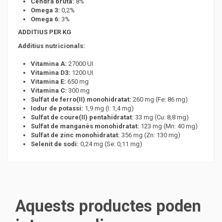
Cendra bruta:
8%
Omega 3:
0,2%
Omega 6:
3%
ADDITIUS PER KG
Additius nutricionals:
Vitamina A:
27000 UI
Vitamina D3:
1200 UI
Vitamina E:
650 mg
Vitamina C:
300 mg
Sulfat de ferro(II) monohidratat:
260 mg (Fe: 86 mg)
Iodur de potassi:
1,9 mg (I: 1,4 mg)
Sulfat de coure(II) pentahidratat:
33 mg (Cu: 8,8 mg)
Sulfat de manganès monohidratat:
123 mg (Mn: 40 mg)
Sulfat de zinc monohidratat:
356 mg (Zn: 130 mg)
Selenit de sodi:
0,24 mg (Se: 0,11 mg)
Aquests productes poden