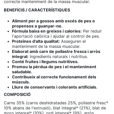
correcte manteniment de la massa muscular.
BENEFICIS / CARACTERÍSTIQUES
Aliment per a gossos amb excés de pes o
propensos a guanyar-ne.
Fórmula baixa en greixos i calories:
Per reduir
l'aportació calòrica i ajudar al control de pes.
Proteïnes d'alta qualitat:
Asseguren el
manteniment de la massa muscular.
Elaborat amb carn de pollastre fresca i arròs
integral:
Ingredients naturals i nutritius.
Conté fruites i llegums nutritives.
Promou la pèrdua de pes i el manteniment
saludable.
Contribueix al correcte funcionament dels
músculs.
Lliure de conservants i colorants artificials.
COMPOSICIÓ
Carns 35% (carns deshidratades 25%, pollastre fresc*
10% abans de l'extrusió), blat integral* (21%), blat de
moro integral* (10%), ordi integral* (9%), arròs