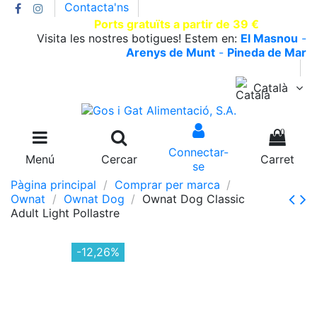
Contacta'ns
T.930002663 |
Ports gratuïts a partir de 39 €
Visita les nostres botigues! Estem en:
El Masnou
-
Arenys de Munt
-
Pineda de Mar
Català
0
Connectar-
Menú
Cercar
Carret
se
Pàgina principal
Comprar per marca
Ownat
Ownat Dog
Ownat Dog Classic
Adult Light Pollastre
-12,26%