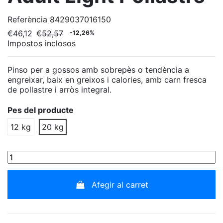
Referència
8429037016150
€46,12
€52,57
-12,26%
Impostos inclosos
Pinso per a gossos amb sobrepès o tendència a
engreixar, baix en greixos i calories, amb carn fresca
de pollastre i arròs integral.
Pes del producte
12 kg
20 kg
Afegir al carret