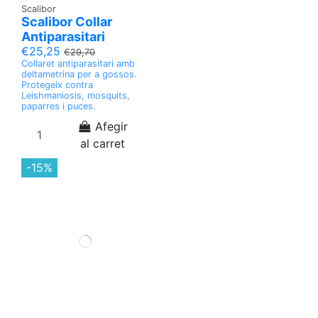
Scalibor
Scalibor Collar
Antiparasitari
€25,25
€29,70
Collaret antiparasitari amb
deltametrina per a gossos.
Protegeix contra
Leishmaniosis, mosquits,
paparres i puces.
Afegir
al carret
-15%