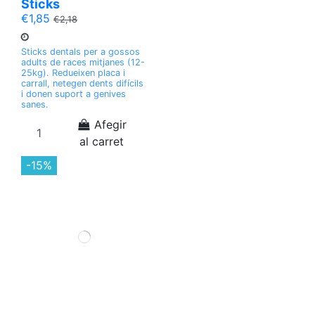
Sticks
€1,85
€2,18
Sticks dentals per a gossos
adults de races mitjanes (12-
25kg). Redueixen placa i
carrall, netegen dents difícils
i donen suport a genives
sanes.
Afegir
al carret
-15%