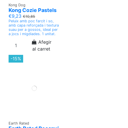
Kong Dog
Kong Cozie Pastels
€9,23
€10,85
Peluix amb poc farcit i so,
amb capa reforçada i textura
suau per a gossos, ideal per
a jocs i migdiades. 1 unitat.
Afegir
al carret
-15%
Earth Rated