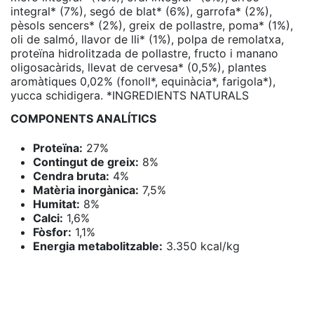
integral* (7%), segó de blat* (6%), garrofa* (2%),
pèsols sencers* (2%), greix de pollastre, poma* (1%),
oli de salmó, llavor de lli* (1%), polpa de remolatxa,
proteïna hidrolitzada de pollastre, fructo i manano
oligosacàrids, llevat de cervesa* (0,5%), plantes
aromàtiques 0,02% (fonoll*, equinàcia*, farigola*),
yucca schidigera. *INGREDIENTS NATURALS
COMPONENTS ANALÍTICS
Proteïna:
27%
Contingut de greix:
8%
Cendra bruta:
4%
Matèria inorgànica:
7,5%
Humitat:
8%
Calci:
1,6%
Fòsfor:
1,1%
Energia metabolitzable:
3.350 kcal/kg