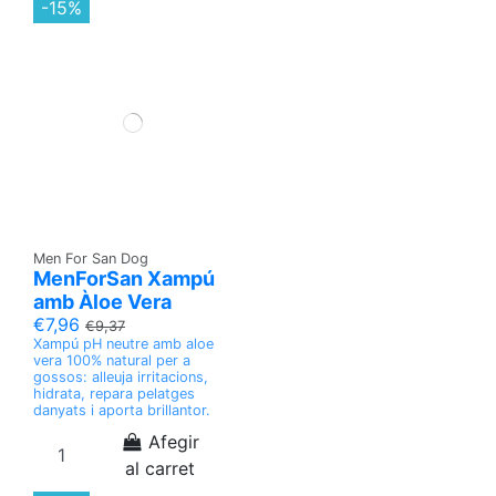
-15%
Men For San Dog
MenForSan Xampú
amb Àloe Vera
€7,96
€9,37
Xampú pH neutre amb aloe
vera 100% natural per a
gossos: alleuja irritacions,
hidrata, repara pelatges
danyats i aporta brillantor.
Afegir
al carret