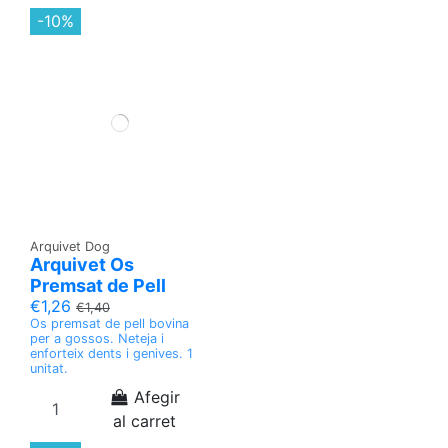
-10%
Arquivet Dog
Arquivet Os
Premsat de Pell
€1,26
€1,40
Os premsat de pell bovina
per a gossos. Neteja i
enforteix dents i genives. 1
unitat.
Afegir
al carret