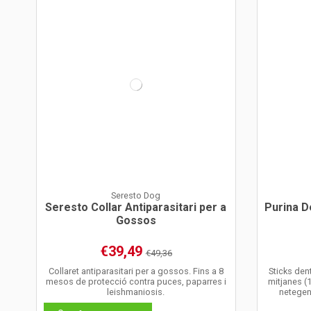
Seresto Dog
Seresto Collar Antiparasitari per a
Purina D
Gossos
€39,49
€49,36
Collaret antiparasitari per a gossos. Fins a 8
Sticks den
mesos de protecció contra puces, paparres i
mitjanes (1
leishmaniosis.
netegen 