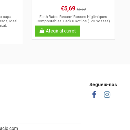
€5,69
€6,69
mb capa
Earth Rated Recanvi Bosses Higièniques
ssos, ideal
Compostables. Pack 8 Rotllos (120 bosses)
itat.
Afegir al carret
Segueix-nos
tacio.com