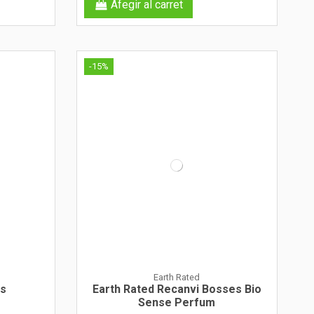
Afegir al carret
-15%
Earth Rated
ls
Earth Rated Recanvi Bosses Bio
Sense Perfum