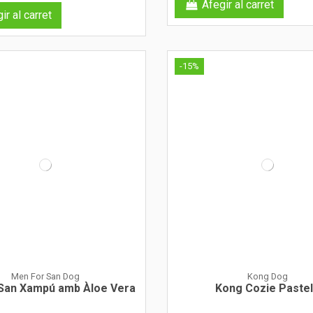
Afegir al carret
ir al carret
-15%
Men For San Dog
Kong Dog
an Xampú amb Àloe Vera
Kong Cozie Paste