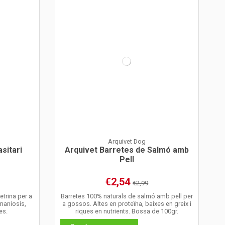
Arquivet Dog
asitari
Arquivet Barretes de Salmó amb
Pell
€2,54
€2,99
etrina per a
Barretes 100% naturals de salmó amb pell per
maniosis,
a gossos. Altes en proteïna, baixes en greix i
es.
riques en nutrients. Bossa de 100gr.