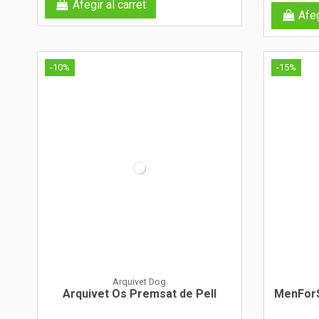
Afegir al carret
Afeg
-10%
-15%
Arquivet Dog
Arquivet Os Premsat de Pell
MenForS