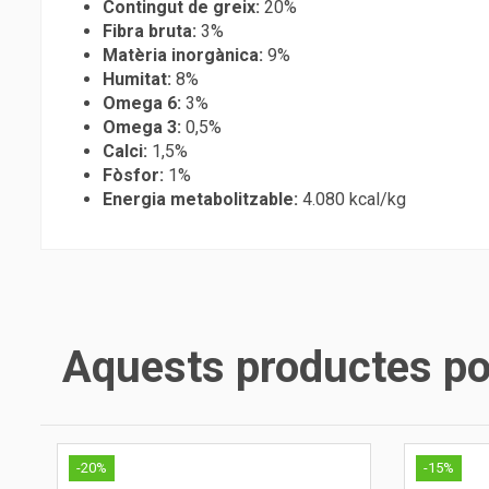
Contingut de greix:
20%
Fibra bruta:
3%
Matèria inorgànica:
9%
Humitat:
8%
Omega 6:
3%
Omega 3:
0,5%
Calci:
1,5%
Fòsfor:
1%
Energia metabolitzable:
4.080 kcal/kg
Aquests productes pod
-20%
-15%