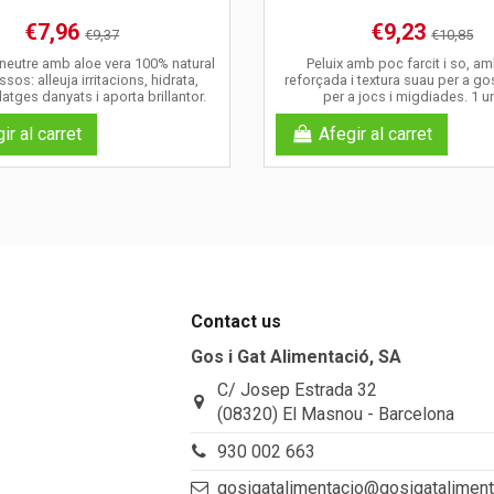
€7,96
€9,23
€9,37
€10,85
eutre amb aloe vera 100% natural
Peluix amb poc farcit i so, a
sos: alleuja irritacions, hidrata,
reforçada i textura suau per a go
atges danyats i aporta brillantor.
per a jocs i migdiades. 1 un
ir al carret
Afegir al carret
Contact us
Gos i Gat Alimentació, SA
C/ Josep Estrada 32
(08320) El Masnou - Barcelona
930 002 663
gosigatalimentacio@gosigatalimen