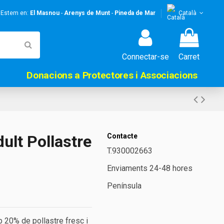
! Estem en:
El Masnou
-
Arenys de Munt
-
Pineda de Mar
Català
Connectar-se
Carret
Donacions a Protectores i Associacions
ult Pollastre
Contacte
T.930002663
Enviaments 24-48 hores
Península
 20% de pollastre fresc i