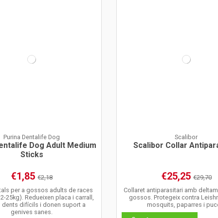
Purina Dentalife Dog
Scalibor
entalife Dog Adult Medium
Scalibor Collar Antipar
Sticks
€1,85
€25,25
€2,18
€29,70
tals per a gossos adults de races
Collaret antiparasitari amb deltam
2-25kg). Redueixen placa i carrall,
gossos. Protegeix contra Leish
dents difícils i donen suport a
mosquits, paparres i puc
genives sanes.