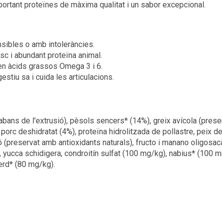
aportant proteïnes de màxima qualitat i un sabor excepcional.
sibles o amb intoleràncies.
c i abundant proteïna animal.
c en àcids grassos Omega 3 i 6.
tiu sa i cuida les articulacions.
 abans de l'extrusió), pèsols sencers* (14%), greix avícola (pres
 porc deshidratat (4%), proteïna hidrolitzada de pollastre, peix d
ó (preservat amb antioxidants naturals), fructo i manano oligosac
ucca schidigera, condroitín sulfat (100 mg/kg), nabius* (100 mg/
erd* (80 mg/kg).