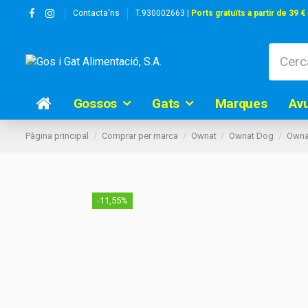
Contacta'ns
T.930002663 |
Ports gratuïts a partir de 39 €
Gossos
Gats
Marques
Av
Pàgina principal
Comprar per marca
Ownat
Ownat Dog
Ownat
-11,55%