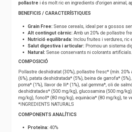
pollastre
i és molt ric en ingredients d'origen animal, 
BENEFICIS / CARACTERÍSTIQUES
Grain Free:
Sense cereals, ideal per a gossos sen
Alt contingut càrnic:
Amb un 20% de pollastre fres
Nutrició equilibrada:
Inclou fruites i verdures, ri
Salut digestiva i articular:
Promou un sistema diges
Natural:
Sense conservants ni colorants artificials.
COMPOSICIÓ
Pollastre deshidratat (30%), pollastre fresc* (mín. 20%
(6%), patata deshidratada* (5%), beina de garrofa* (5%),
poma* (1%), llavor de lli* (1%), sal gemma*, oli de salm
deshidratades* (500 mg/kg), glucosamina (500 mg/kg), y
mg/kg), fonoll* (80 mg/kg), equinàcia* (80 mg/kg), te v
*INGREDIENTS NATURALS
COMPONENTS ANALÍTICS
Proteïna:
40%