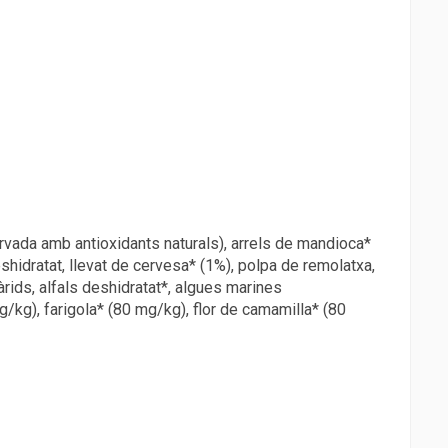
ervada amb antioxidants naturals), arrels de mandioca*
eshidratat, llevat de cervesa* (1%), polpa de remolatxa,
àrids, alfals deshidratat*, algues marines
kg), farigola* (80 mg/kg), flor de camamilla* (80