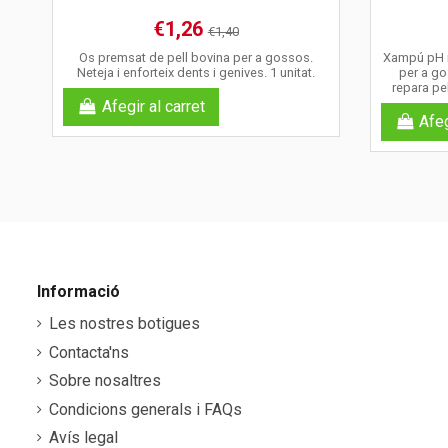
€1,26
€1,40
Os premsat de pell bovina per a gossos.
Xampú pH n
Neteja i enforteix dents i genives. 1 unitat.
per a gos
repara pel
Afegir al carret
Afeg
Informació
Les nostres botigues
Contacta'ns
Sobre nosaltres
Condicions generals i FAQs
Avís legal