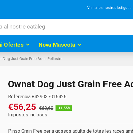
Visita les nostres botigues
ui Ofertes
Nova Mascota
 Dog Just Grain Free Adult Pollastre
Ownat Dog Just Grain Free Ad
Referència
8429037016426
€56,25
€63,60
-11,55%
Impostos inclosos
Pinso Grain Free per a gossos adults de totes les races amb