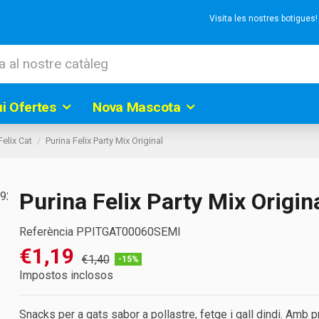
Visita les nostres botigues
ui Ofertes
Nova Mascota
Felix Cat
Purina Felix Party Mix Original
Purina Felix Party Mix Origin
Referència
PPITGAT00060SEMI
€1,19
€1,40
-15%
Impostos inclosos
Snacks per a gats sabor a pollastre, fetge i gall dindi. Amb p