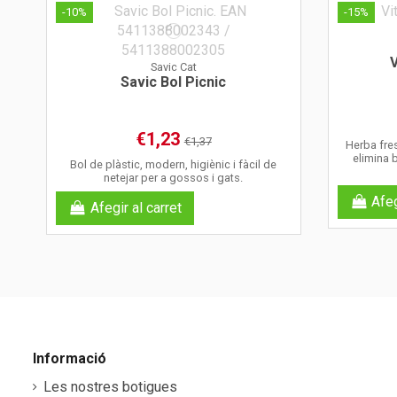
-10%
-15%
V
Savic Cat
Savic Bol Picnic
€1,23
€1,37
Herba fres
elimina b
Bol de plàstic, modern, higiènic i fàcil de
netejar per a gossos i gats.
Afeg
Afegir al carret
Informació
Les nostres botigues