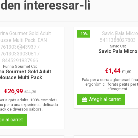
en interessar-li
-10%
Savic Cat
Savic Pala Micro
Purina Gourmet Cat
€1,44
na Gourmet Gold Adult
€1,60
Mousse Multi Pack
Pala per a sorra aglomerant fin
ergonòmic i forats petits per
eficaçment.
€26,99
€31,75
Afegir al carret
r a gats adults. 100% complet i
au per a una experiència delicada.
ack de diversos sabors.
ir al carret