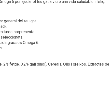
ga 6 per ajudar el teu gat a viure una vida saludable i feliç.
r general del teu gat.
nack.
extures sorprenents.
 seleccionats.
àcids grassos Omega 6.
s.
 2% fetge, 0,2% gall dindi), Cereals, Olis i greixos, Extractes d