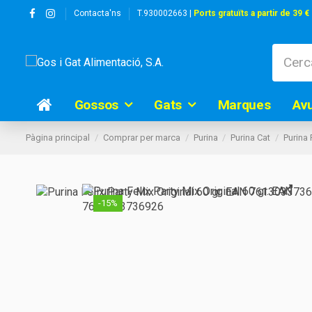
Contacta'ns
T.930002663 |
Ports gratuïts a partir de 39 €
Gossos
Gats
Marques
Av
Pàgina principal
Comprar per marca
Purina
Purina Cat
Purina 
-15%