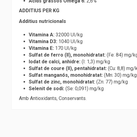
Àcids grassos Omega 6:
2,6%
ADDITIUS PER KG
Additius nutricionals
Vitamina A:
32000 UI/kg
Vitamina D3:
1040 UI/kg
Vitamina E:
170 UI/kg
Sulfat de ferro (II), monohidratat:
(Fe: 84) mg/k
Iodat de calci, anhidre:
(I: 1,3) mg/kg
Sulfat de coure (II), pentahidratat:
(Cu: 8,8) mg/
Sulfat manganós, monohidratat:
(Mn: 30) mg/kg
Sulfat de zinc, monohidratat:
(Zn: 77) mg/kg
Selenit de sodi:
(Se: 0,091) mg/kg
Amb Antioxidants, Conservants.