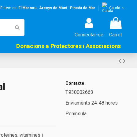
! Estem en:
El Masnou
-
Arenys de Munt
-
Pineda de Mar
Català
Connectar-se
Carret
Donacions a Protectores i Associacions
al
Contacte
T.930002663
Enviaments 24-48 hores
Península
roteïnes, vitamines i