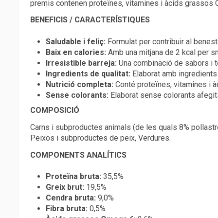
premis contenen proteïnes, vitamines i àcids grassos Ome
BENEFICIS / CARACTERÍSTIQUES
Saludable i feliç:
Formulat per contribuir al benesta
Baix en calories:
Amb una mitjana de 2 kcal per s
Irresistible barreja:
Una combinació de sabors i t
Ingredients de qualitat:
Elaborat amb ingredients
Nutrició completa:
Conté proteïnes, vitamines i 
Sense colorants:
Elaborat sense colorants afegit
COMPOSICIÓ
Carns i subproductes animals (de les quals 8% pollastre,
Peixos i subproductes de peix, Verdures.
COMPONENTS ANALÍTICS
Proteïna bruta:
35,5%
Greix brut:
19,5%
Cendra bruta:
9,0%
Fibra bruta:
0,5%