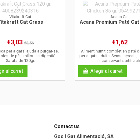
Vitakraft Cat
Acana Cat
itakraft Cat Grass
Acana Premium Paté Cat
€3,03
€1,62
€3,56
ca per a gats: ajuda a purgar-se,
Aliment humit complet en paté de
oles de pèl i millora la digestió.
per a gats adults. Sense cereals,
Safata de 120gr.
ni conservants artificial
ir al carret
Afegir al carret
Contact us
Gos i Gat Alimentació, SA