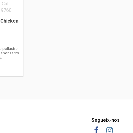
 Chicken
 pollastre
 saborizants
s.
Segueix-nos