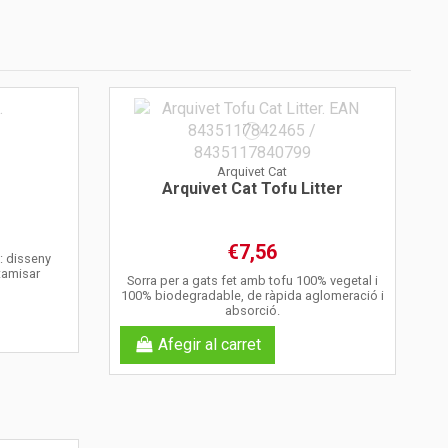
Arquivet Cat
Arquivet Cat Tofu Litter
€7,56
a: disseny
 tamisar
Sorra per a gats fet amb tofu 100% vegetal i
100% biodegradable, de ràpida aglomeració i
absorció.
Afegir al carret