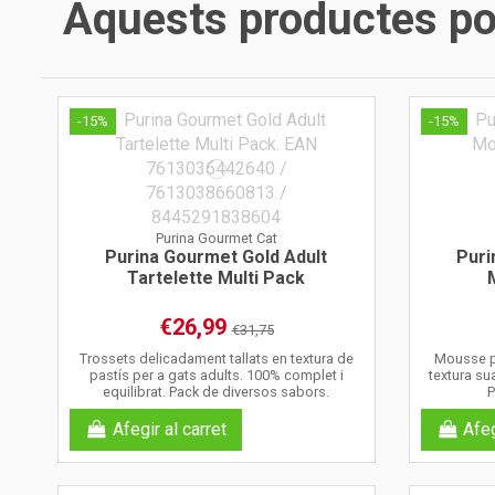
Aquests productes pod
-15%
-15%
Purina Gourmet Cat
Purina Gourmet Gold Adult
Puri
Tartelette Multi Pack
€26,99
€31,75
Trossets delicadament tallats en textura de
Mousse pe
pastís per a gats adults. 100% complet i
textura su
equilibrat. Pack de diversos sabors.
P
Afegir al carret
Afeg