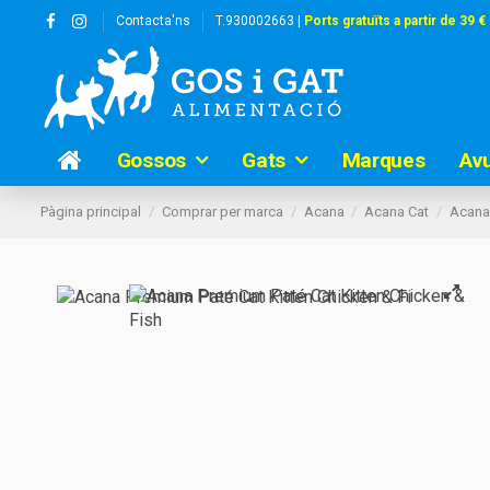
Contacta'ns
T.930002663 |
Ports gratuïts a partir de 39 €
Gossos
Gats
Marques
Av
Pàgina principal
Comprar per marca
Acana
Acana Cat
Acana 