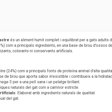
astre
és un aliment humit complet i equilibrat per a gats adults 
(24%) com a principals ingredients, en una base de brou d'ossos d
zants, colorants ni conservants artificials.
tre (24%) com a principals fonts de proteïna animal d'alta qualita
e de brou que aporta sabor irresistible i contribueix a la hidrataci
ga-3 per a una pell sana i un pelatge brillant.
iques naturals del gat com a carnívor estricte.
ificials:
Elaborat amb ingredients naturals de qualitat.
ual del gat.