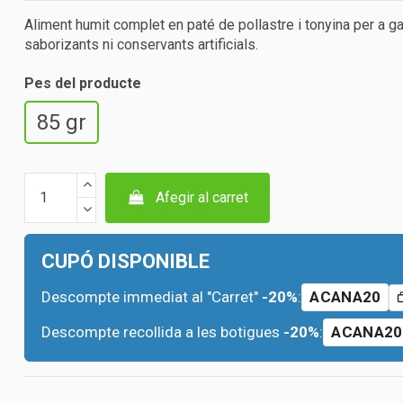
Aliment humit complet en paté de pollastre i tonyina per a g
saborizants ni conservants artificials.
Pes del producte
85 gr
Afegir al carret
CUPÓ DISPONIBLE
Descompte immediat al "Carret"
-20%
:
ACANA20
Descompte recollida a les botigues
-20%
:
ACANA20