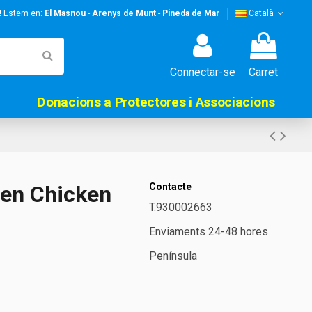
s! Estem en:
El Masnou
-
Arenys de Munt
-
Pineda de Mar
Català
Connectar-se
Carret
Donacions a Protectores i Associacions
ten Chicken
Contacte
T.930002663
Enviaments 24-48 hores
Península