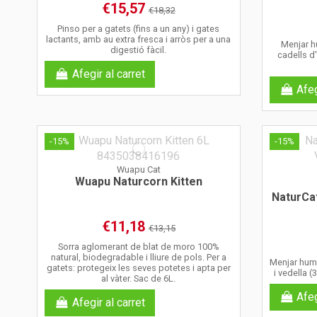
€15,57
€18,32
Pinso per a gatets (fins a un any) i gates
lactants, amb au extra fresca i arròs per a una
Menjar hu
digestió fàcil.
cadells d
Afegir al carret
Afeg
-15%
-15%
Wuapu Cat
Wuapu Naturcorn Kitten
NaturCat
€11,18
€13,15
Sorra aglomerant de blat de moro 100%
natural, biodegradable i lliure de pols. Per a
Menjar humi
gatets: protegeix les seves potetes i apta per
i vedella 
al vàter. Sac de 6L.
Afeg
Afegir al carret