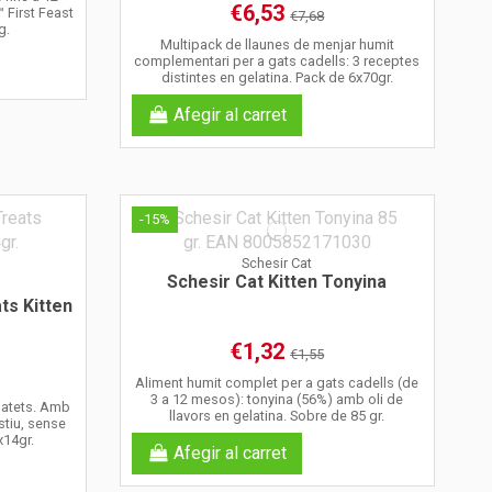
€6,53
First Feast
€7,68
g.
Multipack de llaunes de menjar humit
complementari per a gats cadells: 3 receptes
distintes en gelatina. Pack de 6x70gr.
Afegir al carret
-15%
Schesir Cat
Schesir Cat Kitten Tonyina
ts Kitten
€1,32
€1,55
Aliment humit complet per a gats cadells (de
3 a 12 mesos): tonyina (56%) amb oli de
gatets. Amb
llavors en gelatina. Sobre de 85 gr.
stiu, sense
x14gr.
Afegir al carret