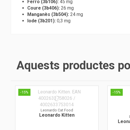
Ferro (3b106):
45 mg
Coure (3b406):
26 mg
Manganès (3b504):
24 mg
Iode (3b201):
0,3 mg
Aquests productes pod
-15%
-15%
Leonardo Cat Food
Leonardo Kitten
Leona