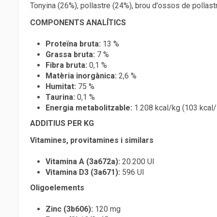
Tonyina (26%), pollastre (24%), brou d'ossos de pollast
COMPONENTS ANALÍTICS
Proteïna bruta:
13 %
Grassa bruta:
7 %
Fibra bruta:
0,1 %
Matèria inorgànica:
2,6 %
Humitat:
75 %
Taurina:
0,1 %
Energia metabolitzable:
1.208 kcal/kg (103 kcal/
ADDITIUS PER KG
Vitamines, provitamines i similars
Vitamina A (3a672a):
20.200 UI
Vitamina D3 (3a671):
596 UI
Oligoelements
Zinc (3b606):
120 mg