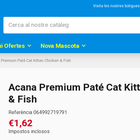
Visita les nostres botigue
ui Ofertes
Nova Mascota
Premium Paté Cat Kitten Chicken & Fish
Acana Premium Paté Cat Kit
& Fish
Referència
064992719791
€1,62
Impostos inclosos