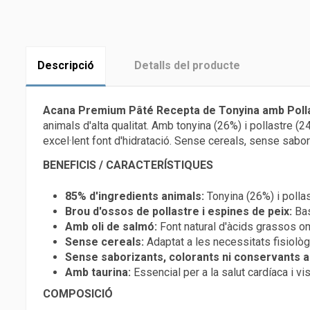
Descripció
Detalls del producte
Acana Premium Pâté Recepta de Tonyina amb Poll
animals d'alta qualitat. Amb tonyina (26%) i pollastre 
excel·lent font d'hidratació. Sense cereals, sense sabori
BENEFICIS / CARACTERÍSTIQUES
85% d'ingredients animals:
Tonyina (26%) i pollas
Brou d'ossos de pollastre i espines de peix:
Bas
Amb oli de salmó:
Font natural d'àcids grassos ome
Sense cereals:
Adaptat a les necessitats fisiològ
Sense saborizants, colorants ni conservants art
Amb taurina:
Essencial per a la salut cardíaca i vis
COMPOSICIÓ