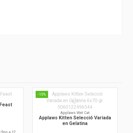
-15%
 Feast
Applaws Wet Cat
Applaws Kitten Selecció Variada
en Gelatina
 fins a 12