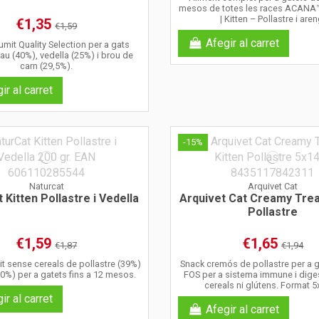
mesos de totes les races ACANA™ 
| Kitten – Pollastre i aren
€1,35
€1,59
Afegir al carret
mit Quality Selection per a gats
'au (40%), vedella (25%) i brou de
carn (29,5%).
ir al carret
-15%
Naturcat
Arquivet Cat
 Kitten Pollastre i Vedella
Arquivet Cat Creamy Trea
Pollastre
€1,59
€1,65
€1,87
€1,94
t sense cereals de pollastre (39%)
Snack cremós de pollastre per a 
(30%) per a gatets fins a 12 mesos.
FOS per a sistema immune i dige
cereals ni glútens. Format 5
ir al carret
Afegir al carret