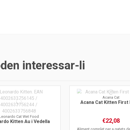
en interessar-li
Acana Cat
Acana Cat Kitten First
Leonardo Cat Wet Food
€22,08
rdo Kitten Au i Vedella
Aliment complet per a gatets de