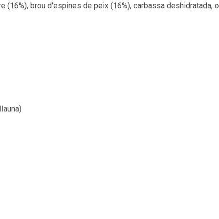
re (16%), brou d'espines de peix (16%), carbassa deshidratada, o
llauna)